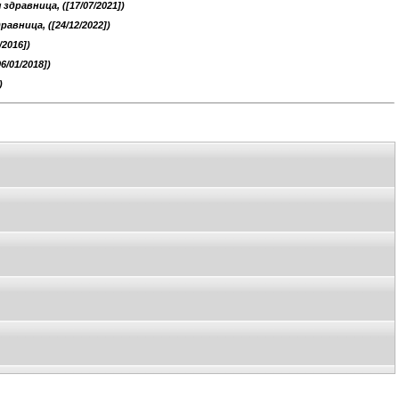
 здравница, ([17/07/2021])
равница, ([24/12/2022])
2016])
6/01/2018])
)