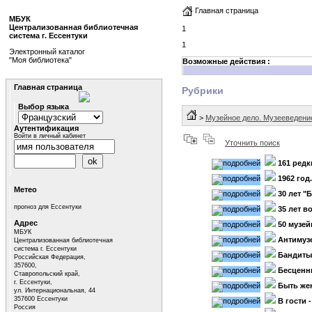
Главная страница
МБУК
Централизованная библиотечная
1
система г. Ессентуки
1
Электронный каталог
"Моя библиотека"
Возможные действия :
Главная страница
Рубрики
Выбор языка
>
Музейное дело. Музееведени
Аутентификация
Войти в личный кабинет
Уточнить поиск
161 редк
1962 год
Метео
30 лет "
прогноз для Ессентуки
35 лет в
Адрес
50 музей
МБУК
Антимуз
Централизованная библиотечная
система г. Ессентуки
Бандиты
Российская Федерация,
357600,
Бесценн
Ставропольский край,
г. Ессентуки,
Быть жен
ул. Интернациональная, 44
357600 Ессентуки
В гости 
Россия