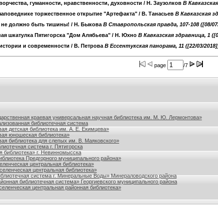
ворчества, гуманности, нравственности, духовности
/ Н. Заузолков
B Кавказская
заповеднике торжественное открытие "Артефакта"
/ В. Танасьев
B Кавказская зд
х не должно быть тишины!
/ Н. Быкова
B Ставропольская правда, 107-108 ([08/07/
ая шкатулка Пятигорска "Дом Алябьева"
/ Н. Юхно
B Кавказская здравница, 1 ([0
 истории и современности
/ В. Петрова
B Ессентукская панорама, 11 ([22/03/2018]
page
/7
польского края
дарственная краевая универсальная научная библиотека им. М. Ю. Лермонтова»
лизованная библиотечная система
ая детская библиотека им. А. Е. Екимцева»
вая юношеская библиотека»
ая библиотека для слепых им. В. Маяковского»
лиотечная система г. Пятигорска
я библиотека» г. Невинномысска
блиотека Предгорного муниципального района»
ленческая центральная библиотека»
еленческая центральная библиотека»
блиотечная система г. Минеральные Воды» Минераловодского района
йонная библиотечная система» Георгиевского муниципального района
еленческая центральная районная библиотека»