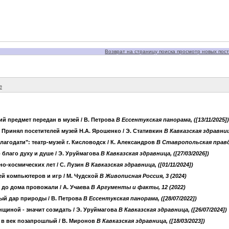
Возврат на страницу поиска просмотр новых пост
е
ий предмет передан в музей
/ В. Петрова
B Ессентукская панорама, ([13/11/2025])
. Принял посетителей музей Н.А. Ярошенко
/ Э. Стативкин
B Кавказская здравница
Благодати": театр-музей г. Кисловодск
/ К. Александров
B Ставропольская правда,
о благо духу и душе
/ Э. Уруймагова
B Кавказская здравница, ([27/03/2026])
но-космических лет
/ С. Лузин
B Кавказская здравница, ([01/11/2024])
ей компьютеров и игр
/ М. Чудской
B Живописная Россия, 3 (2024)
 до дома провожали
/ А. Учаева
B Аргументы и факты, 12 (2022)
ый дар природы
/ В. Петрова
B Ессентукская панорама, ([28/07/2022])
щиной - значит созидать
/ Э. Уруймагова
B Кавказская здравница, ([26/07/2024])
- в век позапрошлый
/ В. Миронов
B Кавказская здравница, ([18/03/2023])