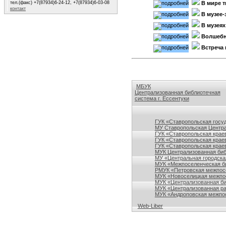
тел.(факс) +7(87934)6-24-12, +7(87934)6-03-08
В мире т
контакт
В музее-
В музея
Волшебн
Встреча
МБУК
Централизованная библиотечная
система г. Ессентуки
Ссылки на сайты библиотек Ставро
ГУК «Ставропольская госу
МУ Ставропольская Центра
ГУК «Ставропольская краев
ГУК «Ставропольская крае
ГУК «Ставропольская краев
МУК Централизованная биб
МУ «Центральная городска
МУК «Межпоселенческая би
РМУК «Петровская межпосе
МУК «Новоселицкая межпос
МУК «Централизованная би
МУК «Централизованная ра
МУК «Андроповская межпос
Web-Liber