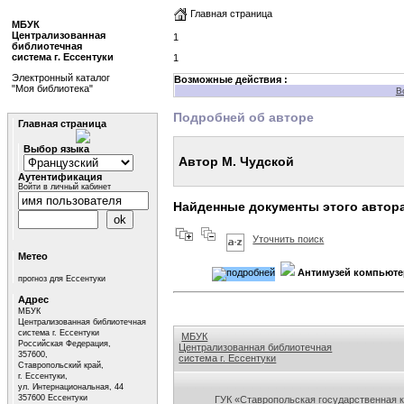
Главная страница
МБУК
Централизованная
1
библиотечная
система г. Ессентуки
1
Электронный каталог
Возможные действия :
"Моя библиотека"
В
Подробней об авторе
Главная страница
Выбор языка
Автор М. Чудской
Аутентификация
Войти в личный кабинет
Найденные документы этого автор
Уточнить поиск
Метео
Антимузей компьюте
прогноз для Ессентуки
Адрес
МБУК
Централизованная библиотечная
система г. Ессентуки
МБУК
Российская Федерация,
Централизованная библиотечная
357600,
система г. Ессентуки
Ставропольский край,
г. Ессентуки,
Ссылки на сайты библиотек Ставропольского кр
ул. Интернациональная, 44
357600 Ессентуки
ГУК «Ставропольская государственная 