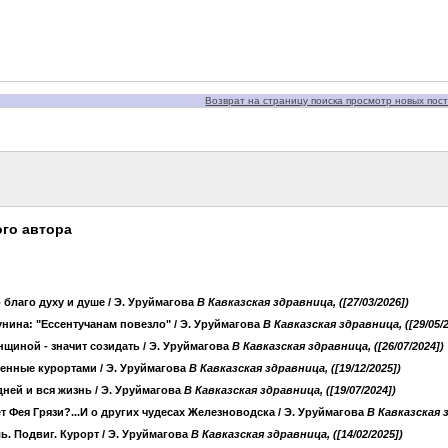
Возврат на страницу поиска просмотр новых пост
го автора
о благо духу и душе
/ Э. Уруймагова
B Кавказская здравница, ([27/03/2026])
нина: "Ессентучанам повезло"
/ Э. Уруймагова
B Кавказская здравница, ([29/05/2
щиной - значит созидать
/ Э. Уруймагова
B Кавказская здравница, ([26/07/2024])
енные курортами
/ Э. Уруймагова
B Кавказская здравница, ([19/12/2025])
ней и вся жизнь
/ Э. Уруймагова
B Кавказская здравница, ([19/07/2024])
т Фея Грязи?...И о других чудесах Железноводска
/ Э. Уруймагова
B Кавказская з
ь. Подвиг. Курорт
/ Э. Уруймагова
B Кавказская здравница, ([14/02/2025])