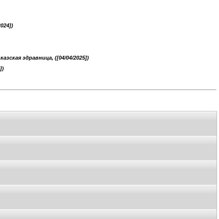
024])
казская здравница, ([04/04/2025])
])