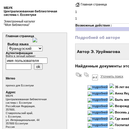
Главная страница
МБУК
Централизованная библиотечная
1
система г. Ессентуки
1
Электронный каталог
"Моя библиотека"
Возможные действия :
Главная страница
Подробней об авторе
Выбор языка
Автор Э. Уруймагова
Аутентификация
Войти в личный кабинет
Найденные документы это
Уточнить поиск
Метео
прогноз для Ессентуки
35 лет в
Адрес
Анна Яку
МБУК
Централизованная библиотечная
Быть жен
система г. Ессентуки
Возрожд
Российская Федерация,
357600,
Восемь д
Ставропольский край,
г. Ессентуки,
Где живё
ул. Интернациональная, 44
357600 Ессентуки
Госпитал
Россия