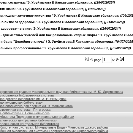
оем, сестричка
/ Э. Уруймагова
B Кавказская здравница, ([28/03/2025])
тям шанс!
/ Э. Уруймагова
B Кавказская здравница, ([11/07/2025])
м людям - железные киноигры
/ Э. Уруймагова
B Кавказская здравница, ([04/10/2
- в битве за здоровье
/ Э. Уруймагова
B Кавказская здравница, ([21/02/2025])
 здоровье - в вине
/ Э. Уруймагова
B Кавказская здравница, ([26/07/2024])
- для местных жителей или Как разоблачить старые мифы
/ Э. Уруймагова
B Кав
 и быль "Целебного ключа"
/ Э. Уруймагова
B Кавказская здравница, ([04/07/2025
альмы и профессионалы
/ Э. Уруймагова
B Кавказская здравница, ([05/06/2026])
page
/2
польского края
дарственная краевая универсальная научная библиотека им. М. Ю. Лермонтова»
лизованная библиотечная система
ая детская библиотека им. А. Е. Екимцева»
вая юношеская библиотека»
ая библиотека для слепых им. В. Маяковского»
лиотечная система г. Пятигорска
я библиотека» г. Невинномысска
блиотека Предгорного муниципального района»
ленческая центральная библиотека»
еленческая центральная библиотека»
блиотечная система г. Минеральные Воды» Минераловодского района
йонная библиотечная система» Георгиевского муниципального района