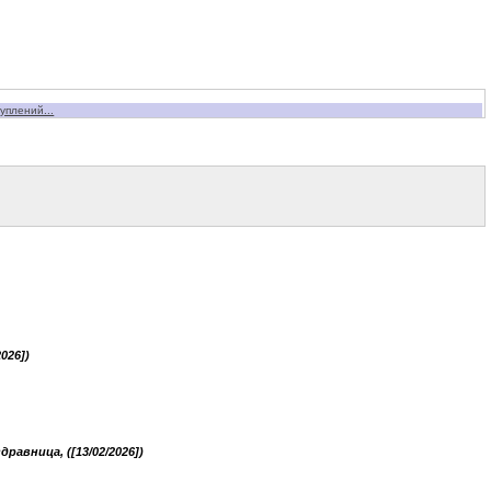
уплений...
026])
дравница, ([13/02/2026])