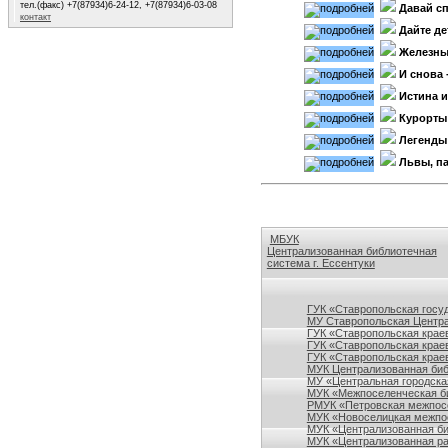
тел.(факс) +7(87934)6-24-12, +7(87934)6-03-08
Давай сп
контакт
Дайте де
Железны
И снова 
Истина и
Курорты 
Легенды
Львы, п
МБУК
Централизованная библиотечная
система г. Ессентуки
Ссылки на сайты библиотек Ставро
ГУК «Ставропольская госу
МУ Ставропольская Центра
ГУК «Ставропольская краев
ГУК «Ставропольская крае
ГУК «Ставропольская краев
МУК Централизованная биб
МУ «Центральная городска
МУК «Межпоселенческая би
РМУК «Петровская межпосе
МУК «Новоселицкая межпос
МУК «Централизованная би
МУК «Централизованная ра