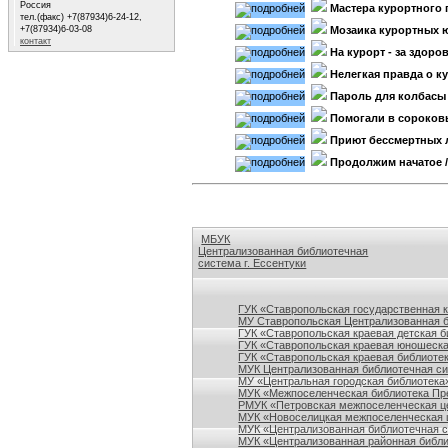
Россия
Мастера курортного 
тел.(факс) +7(87934)6-24-12,
+7(87934)6-03-08
Мозаика курортных 
контакт
На курорт - за здор
Нелегкая правда о к
Пароль для колбасы
Помогали в сороковы
Приют бессмертных 
Продолжим начатое
МБУК
Централизованная библиотечная
система г. Ессентуки
Ссылки на сайты библиотек Ставропольского кр
ГУК «Ставропольская государственная 
МУ Ставропольская Централизованная 
ГУК «Ставропольская краевая детская б
ГУК «Ставропольская краевая юношеска
ГУК «Ставропольская краевая библиотек
МУК Централизованная библиотечная сис
МУ «Центральная городская библиотека
МУК «Межпоселенческая библиотека Пре
РМУК «Петровская межпоселенческая ц
МУК «Новоселицкая межпоселенческая 
МУК «Централизованная библиотечная с
МУК «Централизованная районная библи