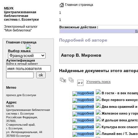
Главная страница
МБУК
Централизованная
1
библиотечная
система г. Ессентуки
1
Электронный каталог
Возможные действия :
"Моя библиотека"
В
Подробней об авторе
Главная страница
Выбор языка
Автор В. Миронов
Аутентификация
Войти в личный кабинет
Найденные документы этого автор
Уточнить поиск
Метео
В гости - в век поз
прогноз для Ессентуки
Вкус первого киноус
Адрес
МБУК
Два века сражений и
Централизованная библиотечная
Железное кино у го
система г. Ессентуки
Российская Федерация,
И дольше века длитс
357600,
Ставропольский край,
Культура всех спасе
г. Ессентуки,
ул. Интернациональная, 44
Лишний вес
/ Т. Зык
357600 Ессентуки