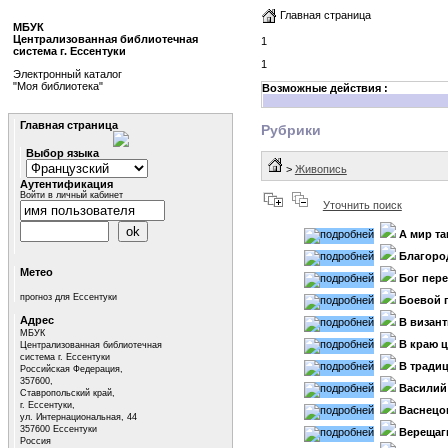
Главная страница
МБУК
Централизованная библиотечная
1
система г. Ессентуки
1
Электронный каталог
"Моя библиотека"
Возможные действия :
Главная страница
Рубрики
Выбор языка
>
Живопись
Аутентификация
Войти в личный кабинет
Уточнить поиск
А мир так
Благоро
Метео
Бог пер
прогноз для Ессентуки
Боевой 
Адрес
В визант
МБУК
В краю 
Централизованная библиотечная
система г. Ессентуки
В тради
Российская Федерация,
357600,
Василий
Ставропольский край,
г. Ессентуки,
Васнецо
ул. Интернациональная, 44
357600 Ессентуки
Верещаг
Россия