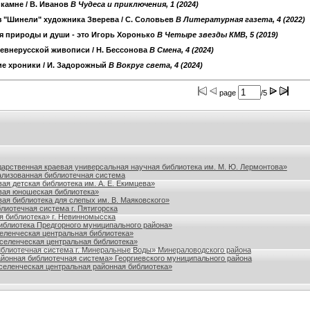
 камне
/ В. Иванов
B Чудеса и приключения, 1 (2024)
з "Шинели" художника Зверева
/ С. Соловьев
B Литературная газета, 4 (2022)
я природы и души - это Игорь Хоронько
B Четыре звезды КМВ, 5 (2019)
ревнерусской живописи
/ Н. Бессонова
B Смена, 4 (2024)
ие хроники
/ И. Задорожный
B Вокруг света, 4 (2024)
page
/5
польского края
дарственная краевая универсальная научная библиотека им. М. Ю. Лермонтова»
лизованная библиотечная система
ая детская библиотека им. А. Е. Екимцева»
вая юношеская библиотека»
ая библиотека для слепых им. В. Маяковского»
лиотечная система г. Пятигорска
я библиотека» г. Невинномысска
блиотека Предгорного муниципального района»
ленческая центральная библиотека»
еленческая центральная библиотека»
блиотечная система г. Минеральные Воды» Минераловодского района
йонная библиотечная система» Георгиевского муниципального района
еленческая центральная районная библиотека»