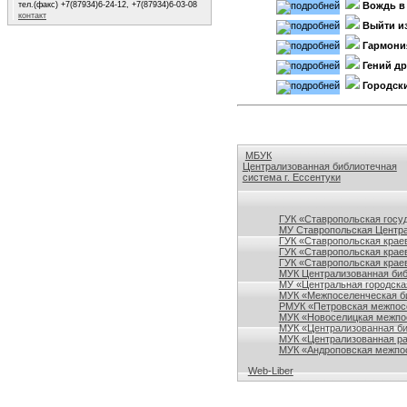
тел.(факс) +7(87934)6-24-12, +7(87934)6-03-08
Вождь в
контакт
Выйти и
Гармони
Гений д
Городск
МБУК
Централизованная библиотечная
система г. Ессентуки
Ссылки на сайты библиотек Ставро
ГУК «Ставропольская госу
МУ Ставропольская Центра
ГУК «Ставропольская краев
ГУК «Ставропольская крае
ГУК «Ставропольская краев
МУК Централизованная биб
МУ «Центральная городска
МУК «Межпоселенческая би
РМУК «Петровская межпосе
МУК «Новоселицкая межпос
МУК «Централизованная би
МУК «Централизованная ра
МУК «Андроповская межпос
Web-Liber