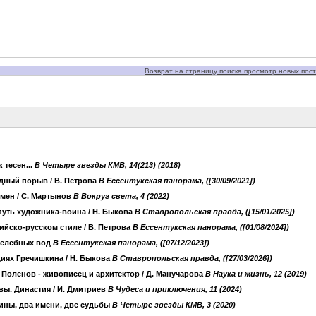
Возврат на страницу поиска просмотр новых пост
 тесен...
B Четыре звезды КМВ, 14(213) (2018)
дный порыв
/ В. Петрова
B Ессентукская панорама, ([30/09/2021])
емен
/ С. Мартынов
B Вокруг света, 4 (2022)
путь художника-воина
/ Н. Быкова
B Ставропольская правда, ([15/01/2025])
ийско-русском стиле
/ В. Петрова
B Ессентукская панорама, ([01/08/2024])
целебных вод
B Ессентукская панорама, ([07/12/2023])
циях Гречишкина
/ Н. Быкова
B Ставропольская правда, ([27/03/2026])
 Поленов - живописец и архитектор
/ Д. Манучарова
B Наука и жизнь, 12 (2019)
вы. Династия
/ И. Дмитриев
B Чудеса и приключения, 11 (2024)
ины, два имени, две судьбы
B Четыре звезды КМВ, 3 (2020)