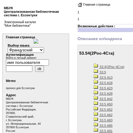
Главная страница
МБУК
Централизованная библиотечная
1
система г. Ессентуки
1
Электронный каталог
"Моя библиотека"
Возможные действия :
Главная страница
Описание кл/индекса
Выбор языка
53.54(2Рос-4Ста)
Аутентификация
Войти в личный кабинет
53.4(2Рос-4Ста)
53.5
53.5 А13
Метео
53.5 А18
53.5 А23
прогноз для Ессентуки
53.5 А28
Адрес
53.5 А42
МБУК
Централизованная библиотечная
53.5 А50
система г. Ессентуки
53.5 А52
Российская Федерация,
357600,
53.5 А62
Ставропольский край,
53.5 А83
г. Ессентуки,
ул. Интернациональная, 44
53.5 А85
357600 Ессентуки
53.5 А91
Россия