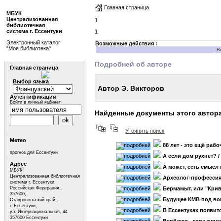
Главная страница
МБУК
Централизованная
1
библиотечная
система г. Ессентуки
1
Электронный каталог
Возможные действия :
"Моя библиотека"
В
Подробней об авторе
Главная страница
Выбор языка
Автор Э. Викторов
Аутентификация
Войти в личный кабинет
Найденные документы этого автор
Уточнить поиск
Метео
88 лет - это ещё раб
прогноз для Ессентуки
А если дом рухнет?
/
Адрес
А может, есть смысл
МБУК
Централизованная библиотечная
Археолог-профессия 
система г. Ессентуки
Российская Федерация,
Бермамыт, или "Кри
357600,
Будущее КМВ под воп
Ставропольский край,
г. Ессентуки,
В Ессентуках появит
ул. Интернациональная, 44
357600 Ессентуки