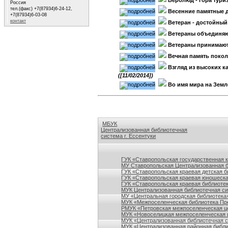
Верблюд - гора тури
Россия
тел.(факс) +7(87934)6-24-12,
Весенние памятные 
+7(87934)6-03-08
контакт
Ветеран - достойный
Ветераны объединя
Ветераны принимаю
Вечная память поко
Взгляд из высоких 
([11/02/2014])
Во имя мира на Земл
МБУК
Централизованная библиотечная
система г. Ессентуки
Ссылки на сайты библиотек Ставропольского кр
ГУК «Ставропольская государственная 
МУ Ставропольская Централизованная 
ГУК «Ставропольская краевая детская б
ГУК «Ставропольская краевая юношеска
ГУК «Ставропольская краевая библиотек
МУК Централизованная библиотечная сис
МУ «Центральная городская библиотека
МУК «Межпоселенческая библиотека Пре
РМУК «Петровская межпоселенческая ц
МУК «Новоселицкая межпоселенческая 
МУК «Централизованная библиотечная с
МУК «Централизованная районная библи