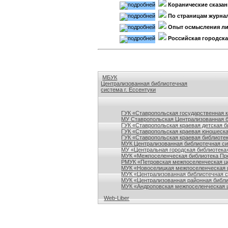
Коранические сказан
По страницам журна
Опыт осмысления л
Российская городская
МБУК
Централизованная библиотечная
система г. Ессентуки
Ссылки на сайты библиотек Ставропольского кр
ГУК «Ставропольская государственная 
МУ Ставропольская Централизованная 
ГУК «Ставропольская краевая детская б
ГУК «Ставропольская краевая юношеска
ГУК «Ставропольская краевая библиотек
МУК Централизованная библиотечная сис
МУ «Центральная городская библиотека
МУК «Межпоселенческая библиотека Пре
РМУК «Петровская межпоселенческая ц
МУК «Новоселицкая межпоселенческая 
МУК «Централизованная библиотечная с
МУК «Централизованная районная библи
МУК «Андроповская межпоселенческая ц
Web-Liber