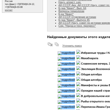
Россия
Науч.-атеист. сер.
тел.(факс) +7(87934)6-24-12,
АН СССР. Арх. АН СССР. Науч. совет по 
+7(87934)6-03-08
Б-чка "Квант". Вып. 64
контакт
Вопросы териологии
Б-ка "Квант"
АН СССР. Отделение истории
Б-чка "Квант". Выпуск 45
АН СССР. Науч. совет по истории миров
Сер. "Наука и техн. прогресс"
Найденные документы этого издат
Уточнить поиск
Избранные труды
/ Н
Махабхарата
Славенские вечера. 
Эволюция Вселенно
Общая алгебра
Общая алгебра
Манифесты и указы Е
Орхидеи нашей стра
В добровольном изг
Рыбы открытого оке
Переписка Ивана Гр