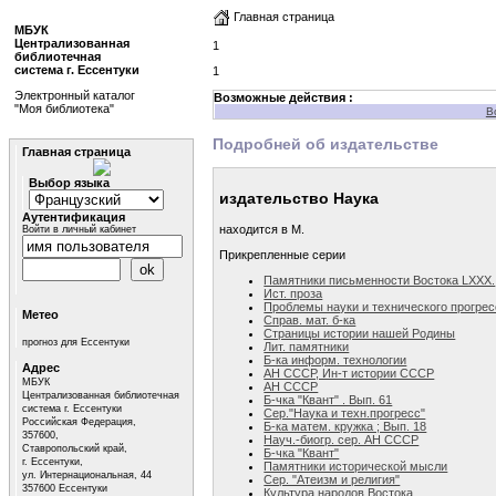
Главная страница
МБУК
Централизованная
1
библиотечная
система г. Ессентуки
1
Электронный каталог
Возможные действия :
"Моя библиотека"
В
Подробней об издательстве
Главная страница
Выбор языка
издательство Наука
Аутентификация
находится в М.
Войти в личный кабинет
Прикрепленные серии
Памятники письменности Востока LXXX.
Ист. проза
Проблемы науки и технического прогрес
Метео
Справ. мат. б-ка
Страницы истории нашей Родины
прогноз для Ессентуки
Лит. памятники
Б-ка информ. технологии
Адрес
АН СССР, Ин-т истории СССP
МБУК
АН СССР
Централизованная библиотечная
Б-чка "Квант" . Вып. 61
система г. Ессентуки
Сер."Наука и техн.прогресс"
Российская Федерация,
Б-ка матем. кружка ; Вып. 18
357600,
Науч.-биогр. сер. АН СССР
Ставропольский край,
Б-чка "Квант"
г. Ессентуки,
Памятники исторической мысли
ул. Интернациональная, 44
Сер. "Атеизм и религия"
357600 Ессентуки
Культура народов Востока