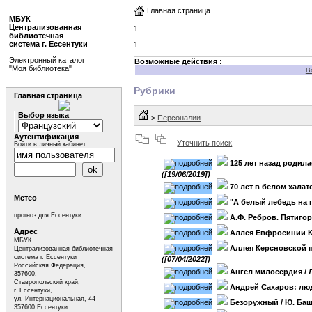
Главная страница
МБУК
Централизованная
1
библиотечная
система г. Ессентуки
1
Электронный каталог
Возможные действия :
"Моя библиотека"
В
Рубрики
Главная страница
Выбор языка
>
Персоналии
Аутентификация
Уточнить поиск
Войти в личный кабинет
125 лет назад родил
([19/06/2019])
70 лет в белом халат
Метео
"А белый лебедь на п
прогноз для Ессентуки
А.Ф. Ребров. Пятиго
Адрес
Аллея Евфросинии К
МБУК
Аллея Керсновской 
Централизованная библиотечная
система г. Ессентуки
([07/04/2022])
Российская Федерация,
Ангел милосердия
/ 
357600,
Ставропольский край,
Андрей Сахаров: лю
г. Ессентуки,
ул. Интернациональная, 44
Безоружный
/ Ю. Ба
357600 Ессентуки