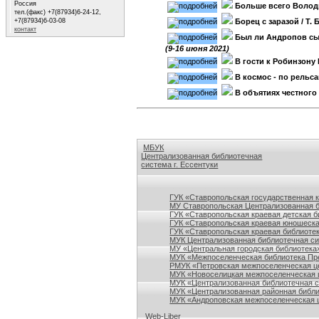
Россия
Больше всего Волод
тел.(факс) +7(87934)6-24-12,
+7(87934)6-03-08
Борец с заразой
/ Т.
контакт
Был ли Андропов с
(9-16 июня 2021)
В гости к Робинзону
В космос - по рельс
В объятиях честного
МБУК
Централизованная библиотечная
система г. Ессентуки
Ссылки на сайты библиотек Ставропольского кр
ГУК «Ставропольская государственная 
МУ Ставропольская Централизованная 
ГУК «Ставропольская краевая детская б
ГУК «Ставропольская краевая юношеска
ГУК «Ставропольская краевая библиотек
МУК Централизованная библиотечная сис
МУ «Центральная городская библиотека
МУК «Межпоселенческая библиотека Пре
РМУК «Петровская межпоселенческая ц
МУК «Новоселицкая межпоселенческая 
МУК «Централизованная библиотечная с
МУК «Централизованная районная библи
МУК «Андроповская межпоселенческая ц
Web-Liber