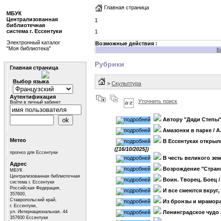
Главная страница
МБУК
Централизованная
1
библиотечная
система г. Ессентуки
1
Электронный каталог
Возможные действия :
"Моя библиотека"
В
Рубрики
Главная страница
Выбор языка
>
Скульптура
Аутентификация
Уточнить поиск
Войти в личный кабинет
Автору "Дяди Степы
Амазонки в парке
/ А
Метео
В Ессентуках откры
([16/10/2025])
прогноз для Ессентуки
В честь великого зе
Адрес
Возрождение "Страны
МБУК
Централизованная библиотечная
Воин. Творец. Боец
/
система г. Ессентуки
Российская Федерация,
И все смеются вкруг,
357600,
Ставропольский край,
Из бронзы и мрамор
г. Ессентуки,
ул. Интернациональная, 44
Ленинградское чудо
357600 Ессентуки