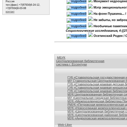
Монумент недооцен
Россия
тел.(факс) +7(87934)6-24-12,
Мэтр эмоциональног
+7(87934)6-03-08
контакт
На фоне Пушкина...
/
Не забыты, но забр
Необычные памятник
Социологические исследования, 4 ([27/
Осетинский Роден
/ 
МБУК
Централизованная библиотечная
система г. Ессентуки
Ссылки на сайты библиотек Ставропольского кр
ГУК «Ставропольская государственная 
МУ Ставропольская Централизованная 
ГУК «Ставропольская краевая детская б
ГУК «Ставропольская краевая юношеска
ГУК «Ставропольская краевая библиотек
МУК Централизованная библиотечная сис
МУ «Центральная городская библиотека
МУК «Межпоселенческая библиотека Пре
РМУК «Петровская межпоселенческая ц
МУК «Новоселицкая межпоселенческая 
МУК «Централизованная библиотечная с
МУК «Централизованная районная библи
МУК «Андроповская межпоселенческая ц
Web-Liber