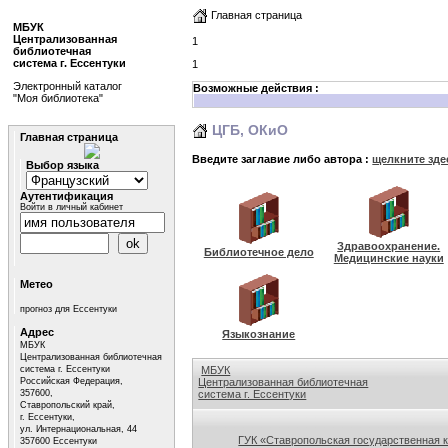
Главная страница
МБУК
Централизованная
1
библиотечная
система г. Ессентуки
1
Электронный каталог
Возможные действия :
"Моя библиотека"
ЦГБ, ОКиО
Главная страница
Введите заглавие либо автора :
щелкните зде
Выбор языка
Аутентификация
Войти в личный кабинет
Здравоохранение.
Библиотечное дело
Медицинские науки
Метео
прогноз для Ессентуки
Адрес
Языкознание
МБУК
Централизованная библиотечная
система г. Ессентуки
МБУК
Российская Федерация,
Централизованная библиотечная
357600,
система г. Ессентуки
Ставропольский край,
Ссылки на сайты библиотек Ставропольского кр
г. Ессентуки,
ул. Интернациональная, 44
ГУК «Ставропольская государственная 
357600 Ессентуки