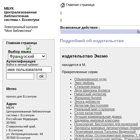
Главная страница
МБУК
Централизованная
1
библиотечная
система г. Ессентуки
1
Электронный каталог
Возможные действия :
"Моя библиотека"
В
Подробней об издательстве
Главная страница
Выбор языка
издательство Эксмо
Аутентификация
находится в М.
Войти в личный кабинет
Прикрепленные серии
Обыкновенное чудо
Эмо-любовь
Стальная крыса
Метео
Дети Шерлока Холмса
Пиратский детектив
прогноз для Ессентуки
Женщина-богиня
Эпоха доблести
Адрес
Детектив-бестселлер
МБУК
Реальный мир сталкеров
Централизованная библиотечная
Сезон катастроф
система г. Ессентуки
Лучшая криминальная драма
Российская Федерация,
Шедевры мировой классики
357600,
Психология. Бестселлер для родителей
Ставропольский край,
Лауреаты мировых литературных преми
г. Ессентуки,
Позитивная проза Татьяны Веденской
ул. Интернациональная, 44
Чужие игры. Остросюжетные романы Т. 
357600 Ессентуки
Моя первая школьная любовь. Романтич