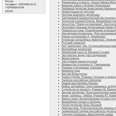
Россия
Романтика и страсть. Проза Гийома Мю
тел.(факс) +7(87934)6-24-12,
Военная тайна с Игорем Прокопенко
+7(87934)6-03-08
Любимый детектив Александры Марини
контакт
Иллюстрации из детства
Легенда мирового детектива
Зарубежный романтический бестселлер
Теодосия и магия Египта. Волшебные п
Агентство "Локвуд и компания". Бестсе
Интеллектуальный детективный роман Д
Принцессы пони. Приключения в волшеб
Наследники Атлантиды. Для поклоннико
Роман-потрясение Д. Чемберлен
В поисках волшебных животных. Приклю
Русский характер
Нет запретных тем. Остросюжетные ро
Волшебные резиночки
Имперский сыск от Евгения Сухова
Экстрасенс ведет расследование
Магистериум
Заступники земли русской
Боевые бестселлеры А. Тамоникова
Романы о ветеранах спецназа
Времена года
Бестии Блэкстоуна
Знаки судьбы. Романы Татьяны и Алек
Записки российских блогеров
Новый мир Вадима Панова
Война. Штрафбат. Они сражались за Ро
Судьба не по рецепту. Романы М. Ворон
Другим взглядом. Психологические ром
Верю, надеюсь, люблю. Романы Ю. Кли
Книга и кино. Беллетризация лучших ос
Волшебные сказки и легенды
Ретро-детектив Лизы Лосевой
Девочки мои. Психологические романы
Знаменитый тандем российского детект
Татьяна Полякова. Авантюрный роман