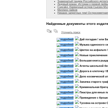
Знаменитый тандем Российского детект
Ледовый роман. Истории о первой любви
Cupcake. Ежевичный остров Сьюзен Мэ
Миллион лайков
Никаких запретных тем! Остросюжетная
Найденные документы этого издат
Уточнить поиск
Дай погадаю ! или Б
Музыка одинокого с
Цветок на асфальте
/
Новые приключения
Большая книга рыца
Агенты школьной бе
Дорога в клеточку
/ 
Дело космической а
Заначка старого гра
Криминальная брига
Пиастры для юных п
Привидение с брош
Тусовка на острове 