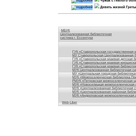
Чужак с гнилого бол
Девять жизней Грет
МБУК
Централизованная библиотечная
система г. Ессентуки
Ссылки на сайты библиотек Ставропольского кр
ГУК «Ставропольская государственная 
МУ Ставропольская Централизованная 
ГУК «Ставропольская краевая детская б
ГУК «Ставропольская краевая юношеска
ГУК «Ставропольская краевая библиотек
МУК Централизованная библиотечная сис
МУ «Центральная городская библиотека
МУК «Межпоселенческая библиотека Пре
РМУК «Петровская межпоселенческая ц
МУК «Новоселицкая межпоселенческая 
МУК «Централизованная библиотечная с
МУК «Централизованная районная библи
МУК «Андроповская межпоселенческая ц
Web-Liber