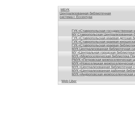
МБУК
Централизованная библиотечная
система г. Ессентуки
Ссылки на сайты библиотек Ставропольского кр
ГУК «Ставропольская государственная 
МУ Ставропольская Централизованная 
ГУК «Ставропольская краевая детская б
ГУК «Ставропольская краевая юношеска
ГУК «Ставропольская краевая библиотек
МУК Централизованная библиотечная сис
МУ «Центральная городская библиотека
МУК «Межпоселенческая библиотека Пре
РМУК «Петровская межпоселенческая ц
МУК «Новоселицкая межпоселенческая 
МУК «Централизованная библиотечная с
МУК «Централизованная районная библи
МУК «Андроповская межпоселенческая ц
Web-Liber