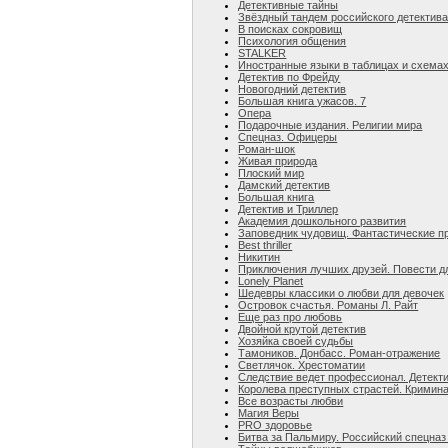
Детективные тайны
Звёздный тандем российского детектив
В поисках сокровищ
Психология общения
STALKER
Иностранные языки в таблицах и схема
Детектив по Фрейду
Новогодний детектив
Большая книга ужасов. 7
Опера
Подарочные издания. Религии мира
Спецназ. Офицеры
Роман-шок
Живая природа
Плоский мир
Дамский детектив
Большая книга
Детектив и Триллер
Академия дошкольного развития
Заповедник чудовищ. Фантастические п
Веst thriller
Никитин
Приключения лучших друзей. Повести дл
Lonely Planet
Шедевры классики о любви для девочек
Островок счастья. Романы Л. Райт
Еще раз про любовь
Двойной крутой детектив
Хозяйка своей судьбы
Тамоников. Донбасс. Роман-отражение
Светлячок. Хрестоматии
Следствие ведет профессионал. Детект
Королева преступных страстей. Кримин
Все возрасты любви
Магия Веры
PRO здоровье
Битва за Пальмиру. Российский спецназ