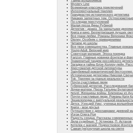
Тайны волшебников
Mystery Line
Всемирная классика приключений
Интеллектуальный триллер
Грандмастер исторического детектива
Никаких запретных тем. Остросюжетны
По следам преступлений
Малая проза Дины Рубиной
Детектив - драма. За закрытыми дверям
Книга и кино. Беллетризация лучших о
Все грани любви. Романы Вероники Фок
Disney. Особняк с привидениями
Читаем до школы
Все твои совершенства. Главные роман
Young Adult. Верхний мир
Советская милиция. Эпоха порядка
Fanzon. Главные новинки фэнтези и фан
Знаменитый тандем российского детект
Загадки и тайны Блэк-Холлоу-лейн. Рас
Хрестоматия детской литературы
Зарубежный романтический бестселлер.
Исторические детективы Николая Свечи
Tok. Триллер за гранью реальности
Почти счастливые люди
Губернский детектив. Расследования б
Дочки-матери. Проза Татьяны Булатово
Novel. Женщины войны. Близнецы из А
Почти счастливые люди. Романы Кати К
Энциклопедии с виртуальной реальност
Детск. Уэнсдей Уикс, ученица волшебни
Книги - мои друзья
Путешествие с динозаврами: древний ми
Изгои Олега Роя
Радость сердца. Рассказы современных
Дела судебные: Т. Устинова, П. Астахов
Котелок с магией. Подростковое фэнтез
Самая (не)скучная школа на свете