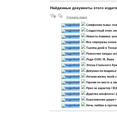
Найденные документы этого издат
Уточнить поиск
Симфония тьмы: по
Сладостный плен лю
Невеста атамана: ро
Все сюрпризы осени
Тысяча дней в Тоска
Разносчик пиццы: р
Леди GUN
/ В. Вера
Эпоха Стального Кре
Девушка на выданье
Ночная жизнь моей 
Героям не место в за
Приз за характер
/ В.
Дудочка альфонса
/ 
Королевские цацки
/
Ночь любви в проти