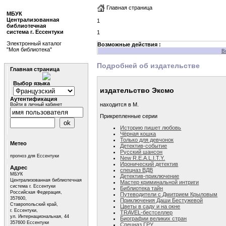
Главная страница
МБУК
Централизованная
1
библиотечная
система г. Ессентуки
1
Электронный каталог
Возможные действия :
"Моя библиотека"
В
Подробней об издательстве
Главная страница
Выбор языка
издательство Эксмо
Аутентификация
находится в М.
Войти в личный кабинет
Прикрепленные серии
Историю пишет любовь
Чёрная кошка
Только для девчонок
Метео
Детектив-событие
Русский шансон
прогноз для Ессентуки
New R.E.A.L.I.T.Y.
Иронический детектив
Адрес
спецназ ВДВ
МБУК
Детектив-приключение
Централизованная библиотечная
Мастер криминальной интриги
система г. Ессентуки
Библиотека тайн
Российская Федерация,
Путеводители с Дмитрием Крыловым
357600,
Приключения Даши Бестужевой
Ставропольский край,
Цветы в саду и на окне
г. Ессентуки,
TRAVEL-бестселлер
ул. Интернациональная, 44
Биографии великих стран
357600 Ессентуки
Спецназ ГРУ