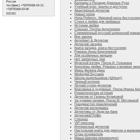
Россия
Баллады о Ричарде Длинные Руки
тел.(факс) +7(87934)6-24-12,
Учебный курс: кратко и доступно
+7(87934)6-03-08
Авантюрный детектив
контакт
Новые герои
Нора Робертс. Мировой мега-бестселле
Стихи о любви для любимых
Истории любви
Спецназ. Группа Антитеррор
Современный русский шпионский рома
Вне закона
Артефакт & Детектив
Детектив-загадка
Книга-загадка, книга-бестселлер
Романы Анны Берсеневой
Для особенных женщин
Нет запретных тем
Мужской взгляд. Проза И. Гольмана
Королевы любви. Романы о великих же
Миры Филипа Дика
Мефодий Буслаев
Школа ныряльщиков (ШНыр))
Черный котенок
Летний супер-детектив
Красавица и чудовище. Проза Ирины Ки
Романтическая история
Детектив от Галины Куликовой
За чужими окнами. Проза М. Метлицкой
Грандмастер приключений
Детектив-мелодрама
Детективы от Леди ва-банк
Детектив&Thriller
Спецназ
VIP персоны
Интересный детектив
Настольная книга для девочек и мальчи
Отцы-основатели
Маша Шахова рекомендует