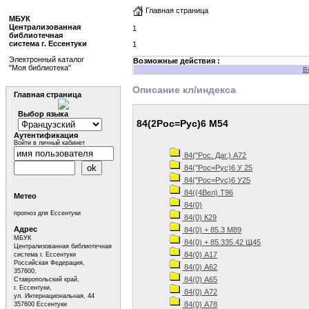
Главная страница
МБУК
Централизованная
1
библиотечная
система г. Ессентуки
1
Электронный каталог
Возможные действия :
"Моя библиотека"
В
Описание кл/индекса
Главная страница
Выбор языка
84(2Рос=Рус)6 М54
Аутентификация
Войти в личный кабинет
84("Рос. Даг.) А72
84("Рос=Рус)6 У 25
84("Рос=Рус)6 У25
84((4Вел) Т96
Метео
84(0)
прогноз для Ессентуки
84(0) К29
Адрес
84(0) + 85.3 М89
МБУК
84(0) + 85.335.42 Щ45
Централизованная библиотечная
84(0) А17
система г. Ессентуки
Российская Федерация,
84(0) А62
357600,
84(0) А65
Ставропольский край,
г. Ессентуки,
84(0) А72
ул. Интернациональная, 44
84(0) А78
357600 Ессентуки