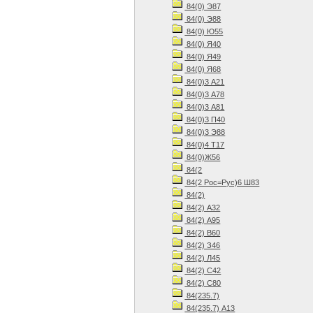
84(0) Э87
84(0) Э88
84(0) Ю55
84(0) Я40
84(0) Я49
84(0) Я68
84(0)3 А21
84(0)3 А78
84(0)3 А81
84(0)3 П40
84(0)3 Э88
84(0)4 Т17
84(0)Ж56
84(2
84(2 Рос=Рус)6 Ш83
84(2)
84(2) А32
84(2) А95
84(2) В60
84(2) З46
84(2) Л45
84(2) С42
84(2) С80
84(235.7)
84(235.7) А13