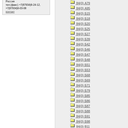
Россия
84(0) А79
тел.(факс) +7(87934)6-24-12,
84(0) А95
+7(87934)6-03-08
контакт
84(0) Б15
84(0) Б18
84(0) Б20
84(0) Б25
84(0) Б27
84(0) Б39
84(0) Б42
84(0) Б46
84(0) Б47
84(0) Б48
84(0) Б51
84(0) Б53
84(0) Б68
84(0) Б69
84(0) Б71
84(0) Б79
84(0) Б85
84(0) Б86
84(0) Б87
84(0) Б88
84(0) Б91
84(0) Б98
84(0) В11