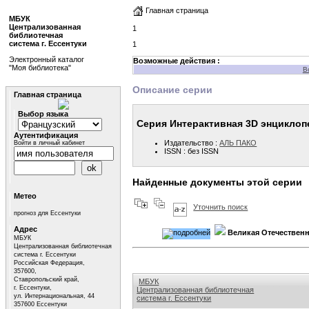
Главная страница
МБУК
Централизованная
1
библиотечная
система г. Ессентуки
1
Электронный каталог
Возможные действия :
"Моя библиотека"
В
Описание серии
Главная страница
Выбор языка
Серия Интерактивная 3D энциклоп
Аутентификация
Издательство :
АЛЬ ПАКО
Войти в личный кабинет
ISSN : без ISSN
Найденные документы этой серии
Метео
Уточнить поиск
прогноз для Ессентуки
Адрес
Великая Отечественн
МБУК
Централизованная библиотечная
система г. Ессентуки
Российская Федерация,
357600,
Ставропольский край,
МБУК
г. Ессентуки,
Централизованная библиотечная
ул. Интернациональная, 44
система г. Ессентуки
357600 Ессентуки