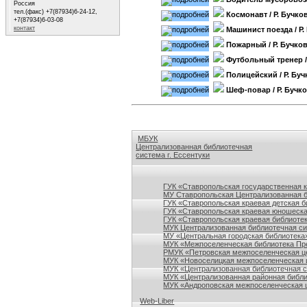
Россия
тел.(факс) +7(87934)6-24-12,
Космонавт
/ Р. Бучко
+7(87934)6-03-08
контакт
Машинист поезда
/ Р
Пожарный
/ Р. Бучко
Футбольный тренер
/
Полицейский
/ Р. Бу
Шеф-повар
/ Р. Бучк
МБУК
Централизованная библиотечная
система г. Ессентуки
Ссылки на сайты библиотек Ставропольского кр
ГУК «Ставропольская государственная 
МУ Ставропольская Централизованная 
ГУК «Ставропольская краевая детская б
ГУК «Ставропольская краевая юношеска
ГУК «Ставропольская краевая библиотек
МУК Централизованная библиотечная сис
МУ «Центральная городская библиотека
МУК «Межпоселенческая библиотека Пре
РМУК «Петровская межпоселенческая ц
МУК «Новоселицкая межпоселенческая 
МУК «Централизованная библиотечная с
МУК «Централизованная районная библи
МУК «Андроповская межпоселенческая ц
Web-Liber