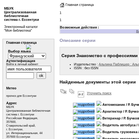
Главная страница
МБУК
Централизованная
1
библиотечная
система г. Ессентуки
1
Электронный каталог
Возможные действия :
"Моя библиотека"
В
Описание серии
Главная страница
Выбор языка
Серия Знакомство с профессиями
Аутентификация
Издательство :
Альпина Паблишер : Аль
Войти в личный кабинет
ISSN : без ISSN
Найденные документы этой серии
Метео
Уточнить поиск
прогноз для Ессентуки
Адрес
Автомеханик
/ Р. Буч
МБУК
Централизованная библиотечная
Архитектор
/ Р. Бучк
система г. Ессентуки
Ветеринар
/ Р. Бучко
Российская Федерация,
357600,
Водитель автобуса
/
Ставропольский край,
г. Ессентуки,
Водитель грузовика
ул. Интернациональная, 44
357600 Ессентуки
Водитель мусоровоз