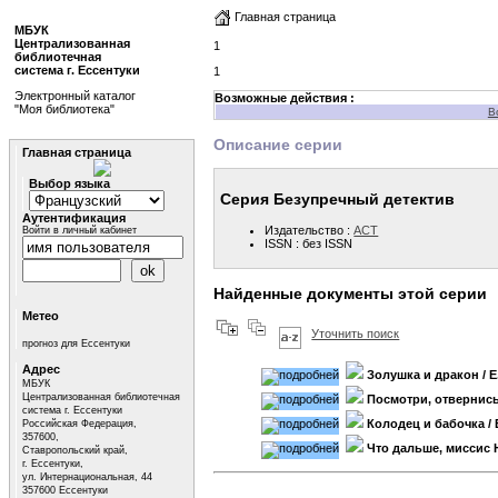
Главная страница
МБУК
Централизованная
1
библиотечная
система г. Ессентуки
1
Электронный каталог
Возможные действия :
"Моя библиотека"
В
Описание серии
Главная страница
Выбор языка
Серия Безупречный детектив
Аутентификация
Издательство :
АСТ
Войти в личный кабинет
ISSN : без ISSN
Найденные документы этой серии
Метео
Уточнить поиск
прогноз для Ессентуки
Адрес
Золушка и дракон
/ 
МБУК
Централизованная библиотечная
Посмотри, отвернис
система г. Ессентуки
Колодец и бабочка
/
Российская Федерация,
357600,
Что дальше, миссис
Ставропольский край,
г. Ессентуки,
ул. Интернациональная, 44
357600 Ессентуки