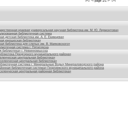
page 1/1
польского края
дарственная краевая универсальная научная библиотека им. М. Ю. Лермонтова»
лизованная библиотечная система
ая детская библиотека им. А. Е. Екимцева»
вая юношеская библиотека»
ая библиотека для слепых им. В. Маяковского»
лиотечная система г. Пятигорска
я библиотека» г. Невинномысска
блиотека Предгорного муниципального района»
ленческая центральная библиотека»
еленческая центральная библиотека»
блиотечная система г. Минеральные Воды» Минераловодского района
йонная библиотечная система» Георгиевского муниципального района
еленческая центральная районная библиотека»