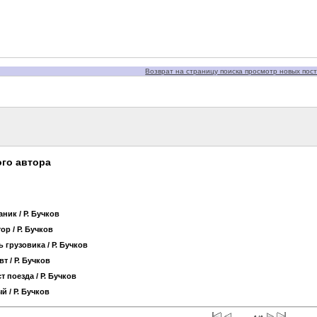
Возврат на страницу поиска просмотр новых пост
го автора
аник
/ Р. Бучков
тор
/ Р. Бучков
ь грузовика
/ Р. Бучков
вт
/ Р. Бучков
т поезда
/ Р. Бучков
ый
/ Р. Бучков