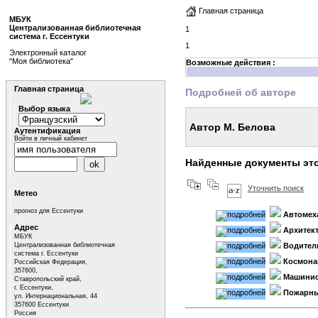
Главная страница
МБУК
Централизованная библиотечная
1
система г. Ессентуки
1
Электронный каталог
"Моя библиотека"
Возможные действия :
Главная страница
Подробней об авторе
Выбор языка
Автор М. Белова
Аутентификация
Войти в личный кабинет
Найденные документы это
Уточнить поиск
Метео
прогноз для Ессентуки
Автомех
Адрес
Архитек
МБУК
Централизованная библиотечная
Водител
система г. Ессентуки
Космона
Российская Федерация,
357600,
Машинис
Ставропольский край,
г. Ессентуки,
Пожарн
ул. Интернациональная, 44
357600 Ессентуки
Россия