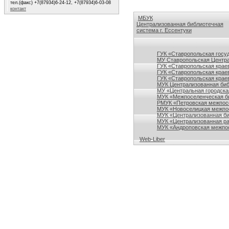
тел.(факс) +7(87934)6-24-12, +7(87934)6-03-08
контакт
МБУК
Централизованная библиотечная
система г. Ессентуки
Ссылки на сайты библиотек Ставро
ГУК «Ставропольская госу
МУ Ставропольская Центра
ГУК «Ставропольская краев
ГУК «Ставропольская крае
ГУК «Ставропольская краев
МУК Централизованная биб
МУ «Центральная городска
МУК «Межпоселенческая би
РМУК «Петровская межпосе
МУК «Новоселицкая межпос
МУК «Централизованная би
МУК «Централизованная ра
МУК «Андроповская межпос
Web-Liber