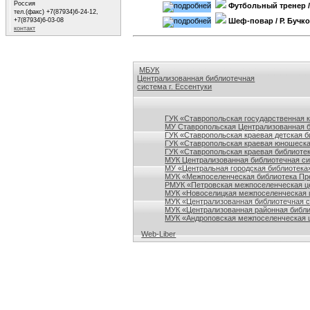
Россия
Футбольный тренер
/
тел.(факс) +7(87934)6-24-12,
+7(87934)6-03-08
Шеф-повар
/ Р. Бучк
контакт
МБУК
Централизованная библиотечная
система г. Ессентуки
Ссылки на сайты библиотек Ставропольского кр
ГУК «Ставропольская государственная 
МУ Ставропольская Централизованная 
ГУК «Ставропольская краевая детская б
ГУК «Ставропольская краевая юношеска
ГУК «Ставропольская краевая библиотек
МУК Централизованная библиотечная сис
МУ «Центральная городская библиотека
МУК «Межпоселенческая библиотека Пре
РМУК «Петровская межпоселенческая ц
МУК «Новоселицкая межпоселенческая 
МУК «Централизованная библиотечная с
МУК «Централизованная районная библи
МУК «Андроповская межпоселенческая ц
Web-Liber