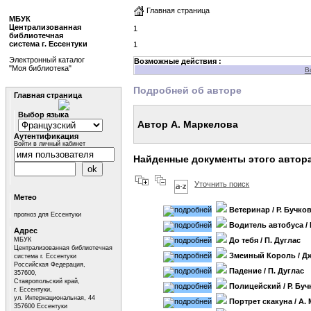
Главная страница
МБУК
Централизованная
1
библиотечная
система г. Ессентуки
1
Электронный каталог
Возможные действия :
"Моя библиотека"
В
Подробней об авторе
Главная страница
Выбор языка
Автор А. Маркелова
Аутентификация
Войти в личный кабинет
Найденные документы этого автор
Уточнить поиск
Метео
Ветеринар
/ Р. Бучко
прогноз для Ессентуки
Водитель автобуса
/
Адрес
МБУК
До тебя
/ П. Дуглас
Централизованная библиотечная
Змеиный Король
/ Д
система г. Ессентуки
Российская Федерация,
Падение
/ П. Дуглас
357600,
Ставропольский край,
Полицейский
/ Р. Бу
г. Ессентуки,
ул. Интернациональная, 44
Портрет скакуна
/ А.
357600 Ессентуки