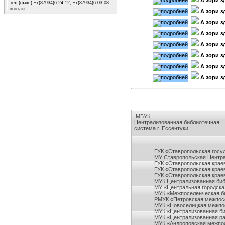
А зори зд
тел.(факс) +7(87934)6-24-12, +7(87934)6-03-08
контакт
А зори зд
А зори зд
А зори зд
А зори зд
А зори зд
А зори зд
А зори зд
МБУК
Централизованная библиотечная
система г. Ессентуки
Ссылки на сайты библиотек Ставро
ГУК «Ставропольская госу
МУ Ставропольская Центра
ГУК «Ставропольская краев
ГУК «Ставропольская крае
ГУК «Ставропольская краев
МУК Централизованная биб
МУ «Центральная городска
МУК «Межпоселенческая би
РМУК «Петровская межпосе
МУК «Новоселицкая межпос
МУК «Централизованная би
МУК «Централизованная ра
МУК «Андроповская межпос