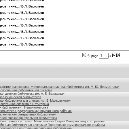
есь тихие...
/ Б.Л. Васильев
есь тихие...
/ Б.Л. Васильев
есь тихие...
/ Б.Л. Васильев
есь тихие...
/ Б.Л. Васильев
есь тихие...
/ Б.Л. Васильев
есь тихие...
/ Б.Л. Васильев
есь тихие...
/ Б.Л. Васильев
есь тихие...
/ Б.Л. Васильев
page
/4
польского края
дарственная краевая универсальная научная библиотека им. М. Ю. Лермонтова»
лизованная библиотечная система
ая детская библиотека им. А. Е. Екимцева»
вая юношеская библиотека»
ая библиотека для слепых им. В. Маяковского»
лиотечная система г. Пятигорска
я библиотека» г. Невинномысска
блиотека Предгорного муниципального района»
ленческая центральная библиотека»
еленческая центральная библиотека»
блиотечная система г. Минеральные Воды» Минераловодского района
йонная библиотечная система» Георгиевского муниципального района
еленческая центральная районная библиотека»