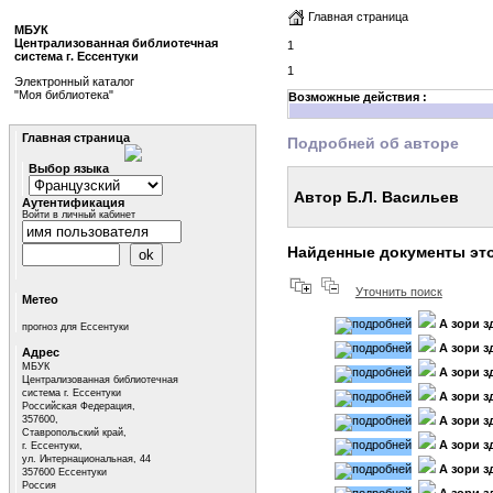
Главная страница
МБУК
Централизованная библиотечная
1
система г. Ессентуки
1
Электронный каталог
"Моя библиотека"
Возможные действия :
Главная страница
Подробней об авторе
Выбор языка
Автор Б.Л. Васильев
Аутентификация
Войти в личный кабинет
Найденные документы это
Уточнить поиск
Метео
А зори з
прогноз для Ессентуки
А зори зд
Адрес
МБУК
А зори зд
Централизованная библиотечная
система г. Ессентуки
А зори зд
Российская Федерация,
357600,
А зори зд
Ставропольский край,
А зори зд
г. Ессентуки,
ул. Интернациональная, 44
А зори зд
357600 Ессентуки
Россия