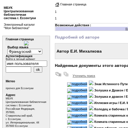
Главная страница
МБУК
Централизованная
1
библиотечная
система г. Ессентуки
1
Электронный каталог
Возможные действия :
"Моя библиотека"
В
Подробней об авторе
Главная страница
Выбор языка
Автор Е.И. Михалкова
Аутентификация
Войти в личный кабинет
Найденные документы этого автор
Уточнить поиск
Метео
Знак Истинного Пути
прогноз для Ессентуки
Золушка и Дракон
/ 
Адрес
Золушка и дракон
/ 
МБУК
Централизованная библиотечная
Иллюзия игры
/ Е.И.
система г. Ессентуки
Российская Федерация,
Колодец и бабочка
/
357600,
Комната старинных 
Ставропольский край,
г. Ессентуки,
Комната старинных 
ул. Интернациональная, 44
357600 Ессентуки