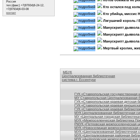
Котов обижать не ре
Россия
тел.(факс) +7(87934)6-24-12,
Кто остался под хол
+7(87934)6-03-08
контакт
Кто убийца, миссис
Лягушачий король
/ 
Манускрипт дьявола
Манускрипт дьявола
Манускрипт дьявола
Мертвый кролик, жи
МБУК
Централизованная библиотечная
система г. Ессентуки
Ссылки на сайты библиотек Ставропольского кр
ГУК «Ставропольская государственная 
МУ Ставропольская Централизованная 
ГУК «Ставропольская краевая детская б
ГУК «Ставропольская краевая юношеска
ГУК «Ставропольская краевая библиотек
МУК Централизованная библиотечная сис
МУ «Центральная городская библиотека
МУК «Межпоселенческая библиотека Пре
РМУК «Петровская межпоселенческая ц
МУК «Новоселицкая межпоселенческая 
МУК «Централизованная библиотечная с
МУК «Централизованная районная библи
МУК «Андроповская межпоселенческая ц