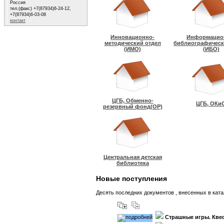
Россия
тел.(факс) +7(87934)6-24-12,
+7(87934)6-03-08
контакт
Инновационно-
Информацио
методический отдел
библиографическ
(ИМО)
(ИБО)
ЦГБ, Обменно-
ЦГБ, ОКи
резервный фонд(ОР)
Центральная детская
библиотека
Новые поступления
Десять последних документов , внесенных в катал
Страшные игры. Кве