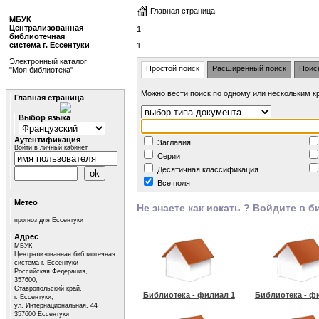
Главная страница
МБУК
Централизованная
1
библиотечная
система г. Ессентуки
1
Электронный каталог
Простой поиск
Расширенный поиск
Поис
"Моя библиотека"
Можно вести поиск по одному или нескольким кри
Главная страница
Выбор языка
Аутентификация
Заглавия
Войти в личный кабинет
Серии
Десятичная классификация
Все поля
Метео
Не знаете как искать ? Войдите в би
прогноз для Ессентуки
Адрес
МБУК
Централизованная библиотечная
система г. Ессентуки
Российская Федерация,
357600,
Ставропольский край,
Библиотека - филиал 1
Библиотека - ф
г. Ессентуки,
ул. Интернациональная, 44
357600 Ессентуки