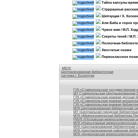
Тайна капсулы врем
Стрррашные расска
Шепчущая
/ Х. Хоски
Али-Баба и сорок п
Чужое имя
/ М.П. Хэд
Секреты теней
/ М.П.
Полночная библиоте
Хвостатые сказки
Первоклассное похи
МБУК
Централизованная библиотечная
система г. Ессентуки
Ссылки на сайты библиотек Ставропольского кр
ГУК «Ставропольская государственная 
МУ Ставропольская Централизованная 
ГУК «Ставропольская краевая детская б
ГУК «Ставропольская краевая юношеска
ГУК «Ставропольская краевая библиотек
МУК Централизованная библиотечная сис
МУ «Центральная городская библиотека
МУК «Межпоселенческая библиотека Пре
РМУК «Петровская межпоселенческая ц
МУК «Новоселицкая межпоселенческая 
МУК «Централизованная библиотечная с
МУК «Централизованная районная библи
МУК «Андроповская межпоселенческая ц