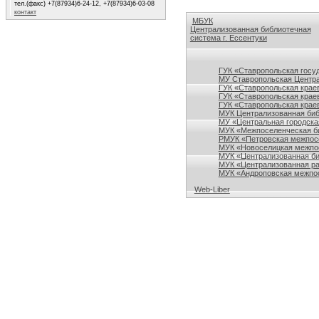
тел.(факс) +7(87934)6-24-12, +7(87934)6-03-08
контакт
МБУК
Централизованная библиотечная
система г. Ессентуки
Ссылки на сайты библиотек Ставро
ГУК «Ставропольская госу
МУ Ставропольская Центра
ГУК «Ставропольская краев
ГУК «Ставропольская крае
ГУК «Ставропольская краев
МУК Централизованная биб
МУ «Центральная городска
МУК «Межпоселенческая би
РМУК «Петровская межпосе
МУК «Новоселицкая межпос
МУК «Централизованная би
МУК «Централизованная ра
МУК «Андроповская межпос
Web-Liber