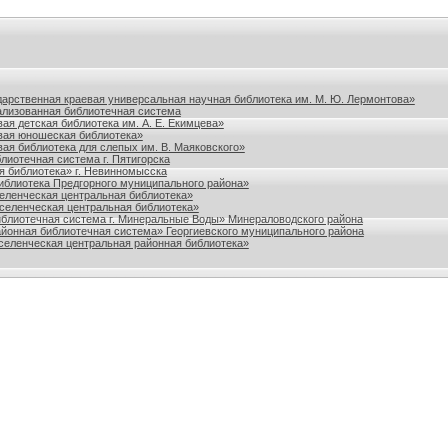
польского края
дарственная краевая универсальная научная библиотека им. М. Ю. Лермонтова»
лизованная библиотечная система
ая детская библиотека им. А. Е. Екимцева»
вая юношеская библиотека»
ая библиотека для слепых им. В. Маяковского»
лиотечная система г. Пятигорска
я библиотека» г. Невинномысска
блиотека Предгорного муниципального района»
ленческая центральная библиотека»
еленческая центральная библиотека»
блиотечная система г. Минеральные Воды» Минераловодского района
йонная библиотечная система» Георгиевского муниципального района
еленческая центральная районная библиотека»