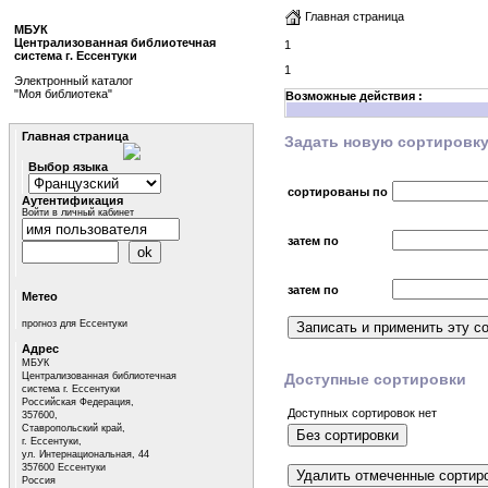
Главная страница
МБУК
Централизованная библиотечная
1
система г. Ессентуки
1
Электронный каталог
"Моя библиотека"
Возможные действия :
Главная страница
Задать новую сортировк
Выбор языка
сортированы по
Аутентификация
Войти в личный кабинет
затем по
затем по
Метео
прогноз для Ессентуки
Адрес
МБУК
Централизованная библиотечная
Доступные сортировки
система г. Ессентуки
Российская Федерация,
Доступных сортировок нет
357600,
Ставропольский край,
г. Ессентуки,
ул. Интернациональная, 44
357600 Ессентуки
Россия