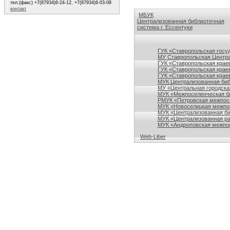
тел.(факс) +7(87934)6-24-12, +7(87934)6-03-08
контакт
МБУК
Централизованная библиотечная
система г. Ессентуки
Ссылки на сайты библиотек Ставро
ГУК «Ставропольская госу
МУ Ставропольская Центра
ГУК «Ставропольская краев
ГУК «Ставропольская крае
ГУК «Ставропольская краев
МУК Централизованная биб
МУ «Центральная городска
МУК «Межпоселенческая би
РМУК «Петровская межпосе
МУК «Новоселицкая межпос
МУК «Централизованная би
МУК «Централизованная ра
МУК «Андроповская межпос
Web-Liber