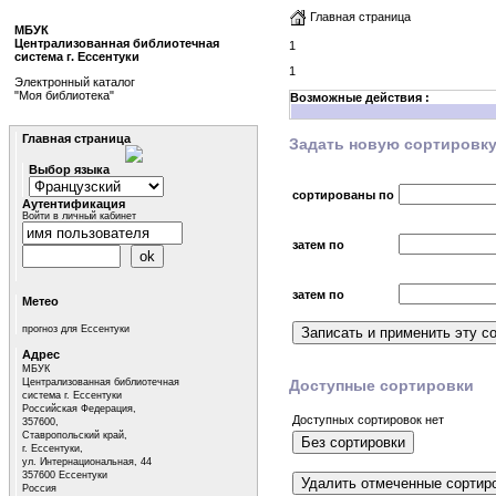
Главная страница
МБУК
Централизованная библиотечная
1
система г. Ессентуки
1
Электронный каталог
"Моя библиотека"
Возможные действия :
Главная страница
Задать новую сортировк
Выбор языка
сортированы по
Аутентификация
Войти в личный кабинет
затем по
затем по
Метео
прогноз для Ессентуки
Адрес
МБУК
Централизованная библиотечная
Доступные сортировки
система г. Ессентуки
Российская Федерация,
Доступных сортировок нет
357600,
Ставропольский край,
г. Ессентуки,
ул. Интернациональная, 44
357600 Ессентуки
Россия