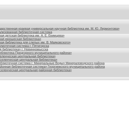
польского края
дарственная краевая универсальная научная библиотека им. М. Ю. Лермонтова»
лизованная библиотечная система
ая детская библиотека им. А. Е. Екимцева»
вая юношеская библиотека»
ая библиотека для слепых им. В. Маяковского»
лиотечная система г. Пятигорска
я библиотека» г. Невинномысска
блиотека Предгорного муниципального района»
ленческая центральная библиотека»
еленческая центральная библиотека»
блиотечная система г. Минеральные Воды» Минераловодского района
йонная библиотечная система» Георгиевского муниципального района
еленческая центральная районная библиотека»