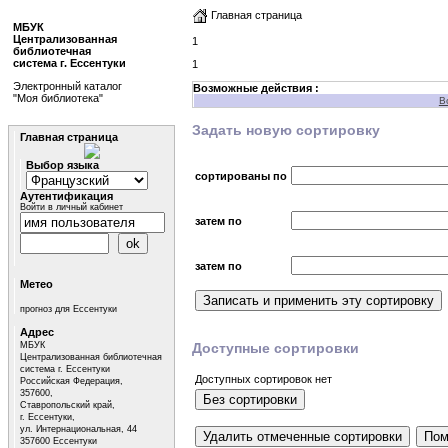
Главная страница
МБУК
Централизованная
1
библиотечная
система г. Ессентуки
1
Электронный каталог
Возможные действия :
"Моя библиотека"
В
Задать новую сортировку
Главная страница
Выбор языка
сортированы по
Аутентификация
Войти в личный кабинет
затем по
затем по
Метео
прогноз для Ессентуки
Адрес
МБУК
Доступные сортировки
Централизованная библиотечная
система г. Ессентуки
Доступных сортировок нет
Российская Федерация,
357600,
Ставропольский край,
г. Ессентуки,
ул. Интернациональная, 44
357600 Ессентуки