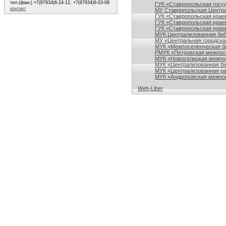
тел.(факс) +7(87934)6-24-12, +7(87934)6-03-08
ГУК «Ставропольская госу
контакт
МУ Ставропольская Центра
ГУК «Ставропольская краев
ГУК «Ставропольская крае
ГУК «Ставропольская краев
МУК Централизованная биб
МУ «Центральная городска
МУК «Межпоселенческая би
РМУК «Петровская межпосе
МУК «Новоселицкая межпос
МУК «Централизованная би
МУК «Централизованная ра
МУК «Андроповская межпос
Web-Liber