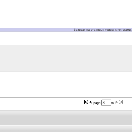
Возврат на страницу поиска с поисками..
page
/8
польского края