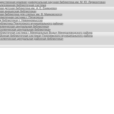
дарственная краевая универсальная научная библиотека им. М. Ю. Лермонтова»
лизованная библиотечная система
ая детская библиотека им. А. Е. Екимцева»
вая юношеская библиотека»
ая библиотека для слепых им. В. Маяковского»
лиотечная система г. Пятигорска
я библиотека» г. Невинномысска
блиотека Предгорного муниципального района»
ленческая центральная библиотека»
еленческая центральная библиотека»
блиотечная система г. Минеральные Воды» Минераловодского района
йонная библиотечная система» Георгиевского муниципального района
еленческая центральная районная библиотека»