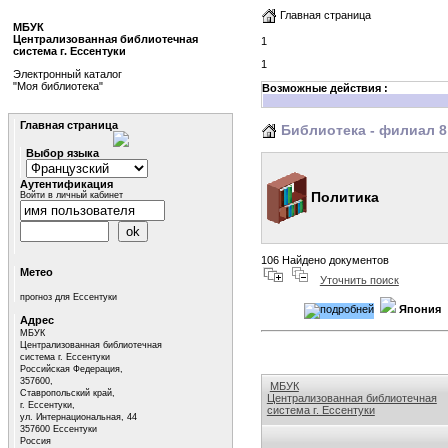
Главная страница
МБУК
Централизованная библиотечная
1
система г. Ессентуки
1
Электронный каталог
"Моя библиотека"
Возможные действия :
Главная страница
Библиотека - филиал 8
Выбор языка
Аутентификация
Политика
Войти в личный кабинет
106 Найдено документов
Метео
Уточнить поиск
прогноз для Ессентуки
Япония
Адрес
МБУК
Централизованная библиотечная
система г. Ессентуки
Российская Федерация,
357600,
МБУК
Ставропольский край,
Централизованная библиотечная
г. Ессентуки,
система г. Ессентуки
ул. Интернациональная, 44
357600 Ессентуки
Ссылки на сайты библиотек Ставро
Россия