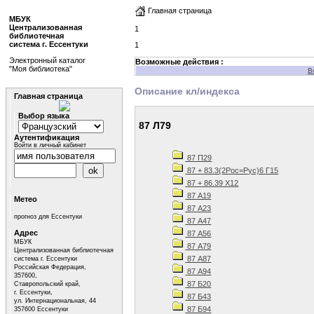
Главная страница
МБУК
Централизованная
1
библиотечная
система г. Ессентуки
1
Электронный каталог
Возможные действия :
"Моя библиотека"
В
Описание кл/индекса
Главная страница
Выбор языка
87 Л79
Аутентификация
Войти в личный кабинет
87 П29
87 + 83.3(2Рос=Рус)6 Г15
87 + 86.39 Х12
87 А19
Метео
87 А23
прогноз для Ессентуки
87 А47
Адрес
87 А56
МБУК
87 А79
Централизованная библиотечная
87 А87
система г. Ессентуки
Российская Федерация,
87 А94
357600,
87 Б20
Ставропольский край,
г. Ессентуки,
87 Б43
ул. Интернациональная, 44
87 Б94
357600 Ессентуки