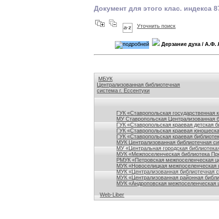
Документ для этого клас. индекса 8
Уточнить поиск
Дерзание духа
/ А.Ф.
МБУК
Централизованная библиотечная
система г. Ессентуки
Ссылки на сайты библиотек Ставропольского кр
ГУК «Ставропольская государственная 
МУ Ставропольская Централизованная 
ГУК «Ставропольская краевая детская б
ГУК «Ставропольская краевая юношеска
ГУК «Ставропольская краевая библиотек
МУК Централизованная библиотечная сис
МУ «Центральная городская библиотека
МУК «Межпоселенческая библиотека Пре
РМУК «Петровская межпоселенческая ц
МУК «Новоселицкая межпоселенческая 
МУК «Централизованная библиотечная с
МУК «Централизованная районная библи
МУК «Андроповская межпоселенческая ц
Web-Liber