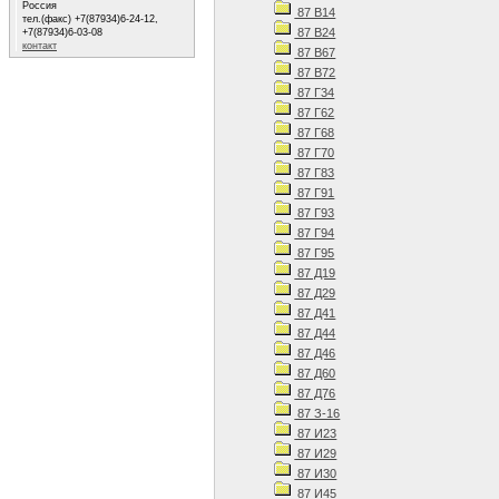
Россия
87 В14
тел.(факс) +7(87934)6-24-12,
87 В24
+7(87934)6-03-08
контакт
87 В67
87 В72
87 Г34
87 Г62
87 Г68
87 Г70
87 Г83
87 Г91
87 Г93
87 Г94
87 Г95
87 Д19
87 Д29
87 Д41
87 Д44
87 Д46
87 Д60
87 Д76
87 З-16
87 И23
87 И29
87 И30
87 И45