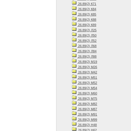
26.89(2) К71
26.89(2) К84
26.89(2) К85
26.89(2) К88
26.89(2) К89
26.89(2) Л25
26.89(2) Л50
26.89(2) Л52
26.89(2) Л68
26.89(2) Л84
26.89(2) Л88
26.89(2) М19
26.89(2) М26
26.89(2) М42
26.89(2) М51
26.89(2) М52
26.89(2) М54
26.89(2) М60
26.89(2) М75
26.89(2) М82
26.89(2) М87
26.89(2) М91
26.89(2) М99
26.89(2) Н48
26.89(2) Н62