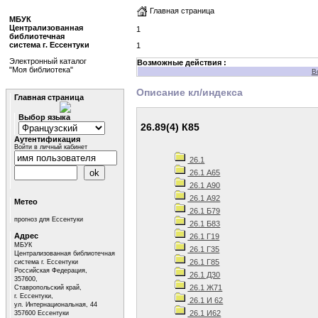
Главная страница
МБУК
Централизованная
1
библиотечная
система г. Ессентуки
1
Электронный каталог
Возможные действия :
"Моя библиотека"
В
Описание кл/индекса
Главная страница
Выбор языка
26.89(4) К85
Аутентификация
Войти в личный кабинет
26.1
26.1 А65
26.1 А90
26.1 А92
Метео
26.1 Б79
прогноз для Ессентуки
26.1 Б83
Адрес
26.1 Г19
МБУК
26.1 Г35
Централизованная библиотечная
26.1 Г85
система г. Ессентуки
Российская Федерация,
26.1 Д30
357600,
26.1 Ж71
Ставропольский край,
г. Ессентуки,
26.1 И 62
ул. Интернациональная, 44
26.1 И62
357600 Ессентуки