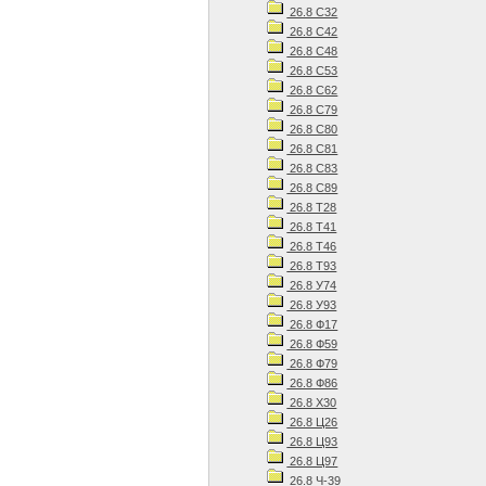
26.8 С32
26.8 С42
26.8 С48
26.8 С53
26.8 С62
26.8 С79
26.8 С80
26.8 С81
26.8 С83
26.8 С89
26.8 Т28
26.8 Т41
26.8 Т46
26.8 Т93
26.8 У74
26.8 У93
26.8 Ф17
26.8 Ф59
26.8 Ф79
26.8 Ф86
26.8 Х30
26.8 Ц26
26.8 Ц93
26.8 Ц97
26.8 Ч-39