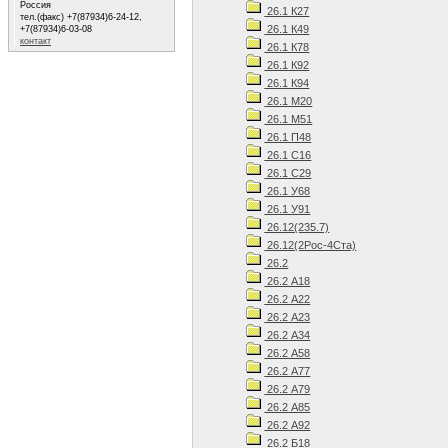
Россия
26.1 К27
тел.(факс) +7(87934)6-24-12,
26.1 К49
+7(87934)6-03-08
контакт
26.1 К78
26.1 К92
26.1 К94
26.1 М20
26.1 М51
26.1 П48
26.1 С16
26.1 С29
26.1 У68
26.1 У91
26.12(235.7)
26.12(2Рос-4Ста)
26.2
26.2 А18
26.2 А22
26.2 А23
26.2 А34
26.2 А58
26.2 А77
26.2 А79
26.2 А85
26.2 А92
26.2 Б18