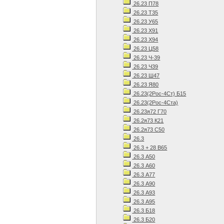
26.23 П78
26.23 Т35
26.23 У65
26.23 Х91
26.23 Х94
26.23 Ц58
26.23 Ч-39
26.23 Ч39
26.23 Ш47
26.23 Я80
26.23(2Рос-4Ст) Б15
26.23(2Рос-4Ста)
26.23я72 Г70
26.2я73 К21
26.2я73 С50
26.3
26.3 + 28 В65
26.3 А50
26.3 А60
26.3 А77
26.3 А90
26.3 А93
26.3 А95
26.3 Б18
26.3 Б20