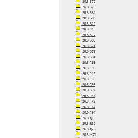
26.8 Б77
26.8 Б79
26.8 Б81
26.8 Б90
26.8 В12
26.8 В18
26.8 В27
26.8 В68
26.8 В74
26.8 В79
26.8 В84
26.8 Г15
26.8 Г35
26.8 Г42
26.8 Г55
26.8 Г56
26.8 Г62
26.8 Г67
26.8 Г72
26.8 Г74
26.8 Г94
26.8 Д18
26.8 Д30
26.8 Д76
26.8 Ж74