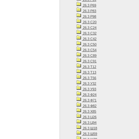
26.3 Р69
26.3 Р83
26.3 Р98
26.3 С20
26.3 С24
26.3 С32
26.3 С42
26.3 С50
26.3 С54
26.3 С89
26.3 С91
26.3 Т12
26.3 Т13
26.3 Т56
26.3 У32
26.3 У93
26.3 Ф24
26.3 Ф71
26.3 Ф82
26.3 Х85
26.3 Ц26
26.3 Ц94
26.3 Ш18
26.3 Ш59