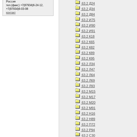
Россия
63.2 Д24
тел.(факс) +7(87934)6-24-12,
63.2 Д34
+7(87934)6-03-08
контакт
63.2 Д84
63.2 И75
63.2 И90
63.2 И91
63.2 К18
63.2 К65
63.2 К82
63.2 К89
63.2 К95
63.2 Л34
63.2 Л47
63.2 Л64
63.2 Л69
63.2 Л93
63.2 М15
63.2 М17
63.2 М20
63.2 М91
63.2 Н16
63.2 Н89
63.2 П72
63.2 Р94
63.2 С30