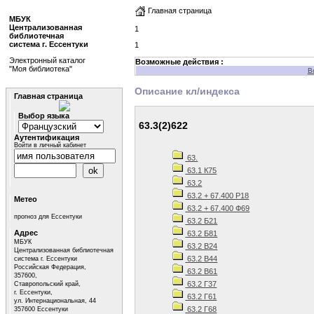
Главная страница
МБУК
Централизованная
1
библиотечная
система г. Ессентуки
1
Электронный каталог
Возможные действия :
"Моя библиотека"
В
Описание кл/индекса
Главная страница
Выбор языка
63.3(2)622
Аутентификация
Войти в личный кабинет
63.
63.1 К75
63.2
63.2 + 67.400 Р18
Метео
63.2 + 67.400 Ф69
прогноз для Ессентуки
63.2 Б21
Адрес
63.2 Б81
МБУК
63.2 В24
Централизованная библиотечная
63.2 В44
система г. Ессентуки
Российская Федерация,
63.2 В61
357600,
63.2 Г37
Ставропольский край,
г. Ессентуки,
63.2 Г61
ул. Интернациональная, 44
63.2 Г68
357600 Ессентуки