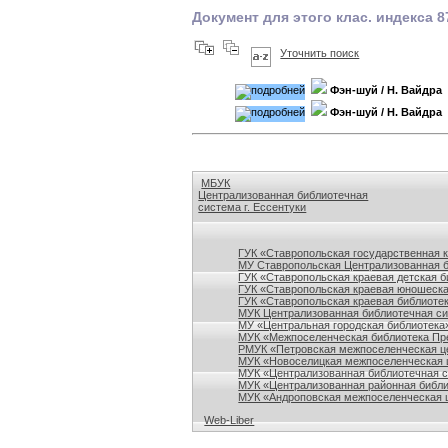
Документ для этого клас. индекса 8
Уточнить поиск
Фэн-шуй
/ Н. Вайдра
Фэн-шуй
/ Н. Вайдра
МБУК
Централизованная библиотечная
система г. Ессентуки
Ссылки на сайты библиотек Ставропольского кр
ГУК «Ставропольская государственная 
МУ Ставропольская Централизованная 
ГУК «Ставропольская краевая детская б
ГУК «Ставропольская краевая юношеска
ГУК «Ставропольская краевая библиотек
МУК Централизованная библиотечная сис
МУ «Центральная городская библиотека
МУК «Межпоселенческая библиотека Пре
РМУК «Петровская межпоселенческая ц
МУК «Новоселицкая межпоселенческая 
МУК «Централизованная библиотечная с
МУК «Централизованная районная библи
МУК «Андроповская межпоселенческая ц
Web-Liber