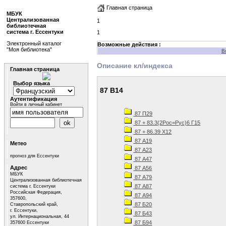
Главная страница
МБУК
Централизованная
1
библиотечная
система г. Ессентуки
1
Электронный каталог
Возможные действия :
"Моя библиотека"
В
Описание кл/индекса
Главная страница
Выбор языка
87 В14
Аутентификация
Войти в личный кабинет
87 П29
87 + 83.3(2Рос=Рус)6 Г15
87 + 86.39 Х12
87 А19
Метео
87 А23
прогноз для Ессентуки
87 А47
Адрес
87 А56
МБУК
87 А79
Централизованная библиотечная
87 А87
система г. Ессентуки
Российская Федерация,
87 А94
357600,
87 Б20
Ставропольский край,
г. Ессентуки,
87 Б43
ул. Интернациональная, 44
87 Б94
357600 Ессентуки