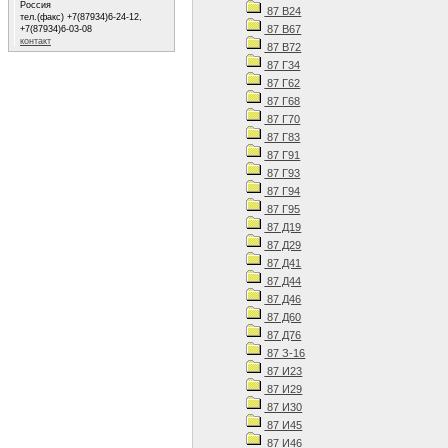
Россия
87 В24
тел.(факс) +7(87934)6-24-12,
87 В67
+7(87934)6-03-08
контакт
87 В72
87 Г34
87 Г62
87 Г68
87 Г70
87 Г83
87 Г91
87 Г93
87 Г94
87 Г95
87 Д19
87 Д29
87 Д41
87 Д44
87 Д46
87 Д60
87 Д76
87 З-16
87 И23
87 И29
87 И30
87 И45
87 И46