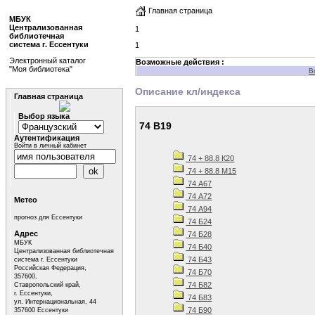
Главная страница
МБУК
Централизованная
1
библиотечная
система г. Ессентуки
1
Электронный каталог
Возможные действия :
"Моя библиотека"
В
Описание кл/индекса
Главная страница
Выбор языка
74 В19
Аутентификация
Войти в личный кабинет
74 + 88.8 К20
74 + 88.8 М15
74 А67
74 А72
Метео
74 А94
прогноз для Ессентуки
74 Б24
Адрес
74 Б28
МБУК
74 Б40
Централизованная библиотечная
74 Б43
система г. Ессентуки
Российская Федерация,
74 Б70
357600,
74 Б82
Ставропольский край,
г. Ессентуки,
74 Б83
ул. Интернациональная, 44
74 Б90
357600 Ессентуки