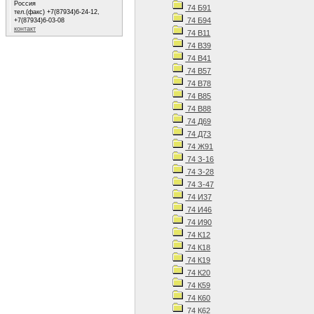
Россия
74 Б91
тел.(факс) +7(87934)6-24-12,
74 Б94
+7(87934)6-03-08
контакт
74 В11
74 В39
74 В41
74 В57
74 В78
74 В85
74 В88
74 Д69
74 Д73
74 Ж91
74 З-16
74 З-28
74 З-47
74 И37
74 И46
74 И90
74 К12
74 К18
74 К19
74 К20
74 К59
74 К60
74 К62