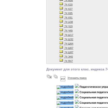
74 Ф56
74 Х20
74 Х27
74 Х85
74 Х91
74 Ц38
74 Ч19
74 Ч49
74 Ш17
74 Ш32
74 Ш64
74 Ш67
74 Ш87
74 Э40
74 Я47
Документ для этого клас. индекса 7
Уточнить поиск
Педагогическое упр
Социальная педагог
Социальная педагог
Социальная педагог