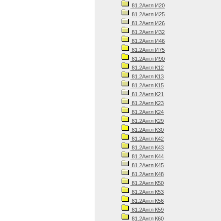
81.2Англ И20
81.2Англ И25
81.2Англ И26
81.2Англ И32
81.2Англ И46
81.2Англ И75
81.2Англ И90
81.2Англ К12
81.2Англ К13
81.2Англ К15
81.2Англ К21
81.2Англ К23
81.2Англ К24
81.2Англ К29
81.2Англ К30
81.2Англ К42
81.2Англ К43
81.2Англ К44
81.2Англ К45
81.2Англ К48
81.2Англ К50
81.2Англ К53
81.2Англ К56
81.2Англ К59
81.2Англ К60