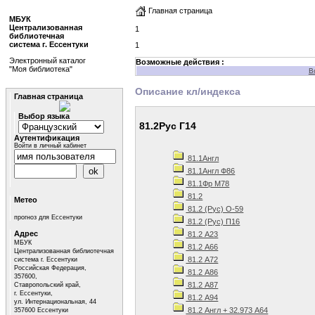
Главная страница
МБУК
Централизованная
1
библиотечная
система г. Ессентуки
1
Электронный каталог
Возможные действия :
"Моя библиотека"
В
Описание кл/индекса
Главная страница
Выбор языка
81.2Рус Г14
Аутентификация
Войти в личный кабинет
81.1Англ
81.1Англ Ф86
81.1Фр М78
81.2
Метео
81.2 (Рус) О-59
прогноз для Ессентуки
81.2 (Рус) П16
Адрес
81.2 А23
МБУК
81.2 А66
Централизованная библиотечная
81.2 А72
система г. Ессентуки
Российская Федерация,
81.2 А86
357600,
81.2 А87
Ставропольский край,
г. Ессентуки,
81.2 А94
ул. Интернациональная, 44
81.2 Англ + 32.973 А64
357600 Ессентуки