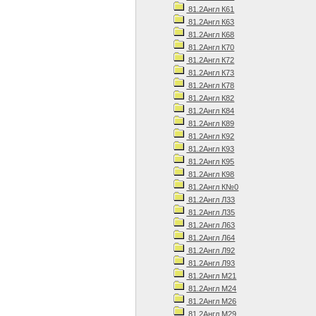
81.2Англ К61
81.2Англ К63
81.2Англ К68
81.2Англ К70
81.2Англ К72
81.2Англ К73
81.2Англ К78
81.2Англ К82
81.2Англ К84
81.2Англ К89
81.2Англ К92
81.2Англ К93
81.2Англ К95
81.2Англ К98
81.2Англ К№0
81.2Англ Л33
81.2Англ Л35
81.2Англ Л63
81.2Англ Л64
81.2Англ Л92
81.2Англ Л93
81.2Англ М21
81.2Англ М24
81.2Англ М26
81.2Англ М29