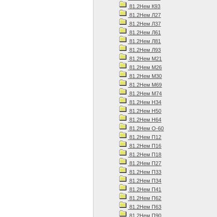
81.2Нем К93
81.2Нем Л27
81.2Нем Л37
81.2Нем Л61
81.2Нем Л81
81.2Нем Л93
81.2Нем М21
81.2Нем М26
81.2Нем М30
81.2Нем М69
81.2Нем М74
81.2Нем Н34
81.2Нем Н50
81.2Нем Н64
81.2Нем О-60
81.2Нем П12
81.2Нем П16
81.2Нем П18
81.2Нем П27
81.2Нем П33
81.2Нем П34
81.2Нем П41
81.2Нем П62
81.2Нем П63
81.2Нем П90