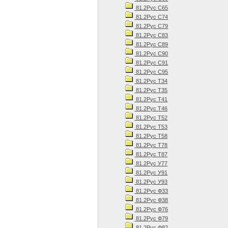
81.2Рус С65
81.2Рус С74
81.2Рус С79
81.2Рус С83
81.2Рус С89
81.2Рус С90
81.2Рус С91
81.2Рус С95
81.2Рус Т34
81.2Рус Т35
81.2Рус Т41
81.2Рус Т46
81.2Рус Т52
81.2Рус Т53
81.2Рус Т58
81.2Рус Т78
81.2Рус Т87
81.2Рус У77
81.2Рус У91
81.2Рус У93
81.2Рус Ф33
81.2Рус Ф38
81.2Рус Ф76
81.2Рус Ф79
81.2Рус Ф82