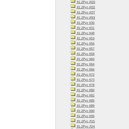
81.2Рус И20
81.2Рус И32
81.2Рус И37
81.2Рус И93
81.2Рус К30
81.2Рус К31
81.2Рус К48
81.2Рус К53
81.2Рус К56
81.2Рус К57
81.2Рус К58
81.2Рус К60
81.2Рус К64
81.2Рус К66
81.2Рус К72
81.2Рус К73
81.2Рус К78
81.2Рус К80
81.2Рус К82
81.2Рус К85
81.2Рус К89
81.2Рус К90
81.2Рус К95
81.2Рус Л15
81.2Рус Л24