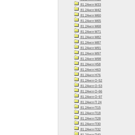
81.2Англ М33
81.2Англ М42
81.2Англ М60
81.2Англ М65
81.2Англ М68
81.2Англ М71
81.2Англ М82
81.2Англ М87
81.2Англ М91
81.2Англ М97
81.2Англ М98
81.2Англ Н58
81.2Англ Н63
81.2Англ Н76
81.2Англ О-52
81.2Англ О-53
81.2Англ О-66
81.2Англ О-97
81.2Англ П 24
81.2Англ П15
81.2Англ П18
81.2Англ П28
81.2Англ П30
81.2Англ П32
81.2Англ П40