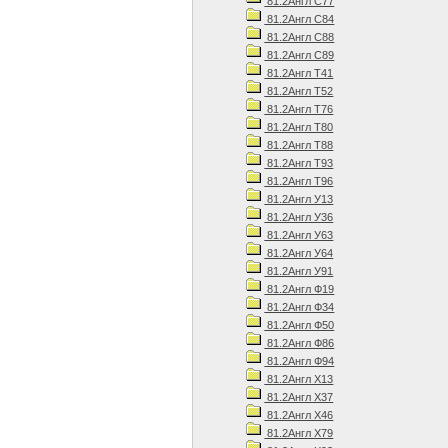
81.2Англ С77
81.2Англ С84
81.2Англ С88
81.2Англ С89
81.2Англ Т41
81.2Англ Т52
81.2Англ Т76
81.2Англ Т80
81.2Англ Т88
81.2Англ Т93
81.2Англ Т96
81.2Англ У13
81.2Англ У36
81.2Англ У63
81.2Англ У64
81.2Англ У91
81.2Англ Ф19
81.2Англ Ф34
81.2Англ Ф50
81.2Англ Ф86
81.2Англ Ф94
81.2Англ Х13
81.2Англ Х37
81.2Англ Х46
81.2Англ Х79