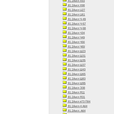
81.2Англ Х93
81.2Англ Х98
81.2Англ Ц27
81.2Англ Ц61
81.2Англ Ч-49
81.2Англ Ч-67
81.2Англ Ч-68
81.2Англ Ч34
81.2Англ Ч49
81.2Англ Ч56
81.2Англ Ч69
81.2Англ Ш23
81.2Англ Ш31
81.2Англ Ш35
81.2Англ Ш37
81.2Англ Ш43
81.2Англ Ш65
81.2Англ Ш83
81.2Англ Ш95
81.2Англ Э38
81.2Англ Я11
81.2Англ Я31
81.2Англ я73 П84
81.2Англ-4 А64
81.2Англ. А64