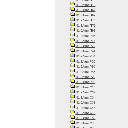
81.2Англ П43
81.2Англ П61
81.2Англ П62
81.2Англ П76
81.2Англ П77
81.2Англ П93
81.2Англ Р15
81.2Англ Р17
81.2Англ Р22
81.2Англ Р24
81.2Англ Р34
81.2Англ Р56
81.2Англ Р59
81.2Англ Р63
81.2Англ Р79
81.2Англ Р89
81.2Англ С16
81.2Англ С29
81.2Англ С34
81.2Англ С38
81.2Англ С46
81.2Англ С48
81.2Англ С56
81.2Англ С73