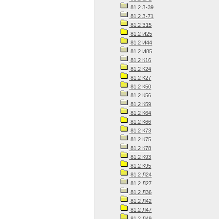
81.2 З-39
81.2 З-71
81.2 З15
81.2 И25
81.2 И44
81.2 И85
81.2 К16
81.2 К24
81.2 К27
81.2 К50
81.2 К56
81.2 К59
81.2 К64
81.2 К66
81.2 К73
81.2 К75
81.2 К78
81.2 К93
81.2 К95
81.2 Л24
81.2 Л27
81.2 Л36
81.2 Л42
81.2 Л47
81.2 Л49