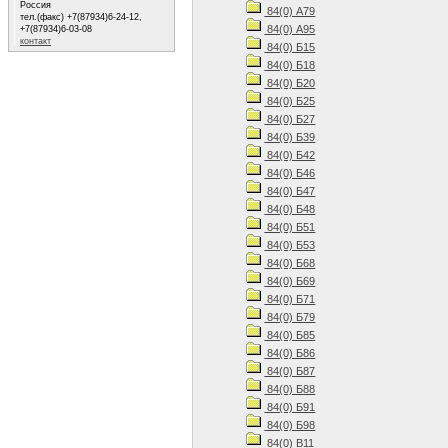
Россия
84(0) А79
тел.(факс) +7(87934)6-24-12,
84(0) А95
+7(87934)6-03-08
контакт
84(0) Б15
84(0) Б18
84(0) Б20
84(0) Б25
84(0) Б27
84(0) Б39
84(0) Б42
84(0) Б46
84(0) Б47
84(0) Б48
84(0) Б51
84(0) Б53
84(0) Б68
84(0) Б69
84(0) Б71
84(0) Б79
84(0) Б85
84(0) Б86
84(0) Б87
84(0) Б88
84(0) Б91
84(0) Б98
84(0) В11