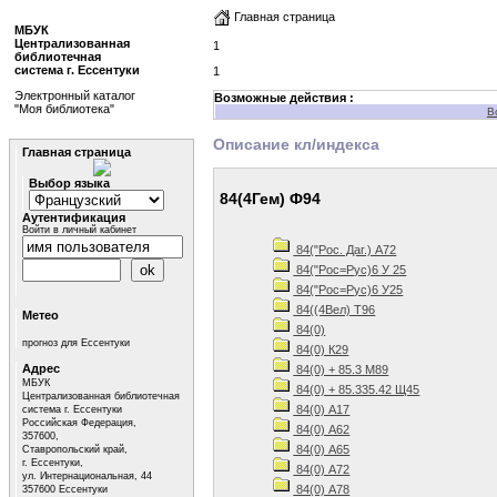
Главная страница
МБУК
Централизованная
1
библиотечная
система г. Ессентуки
1
Электронный каталог
Возможные действия :
"Моя библиотека"
В
Описание кл/индекса
Главная страница
Выбор языка
84(4Гем) Ф94
Аутентификация
Войти в личный кабинет
84("Рос. Даг.) А72
84("Рос=Рус)6 У 25
84("Рос=Рус)6 У25
84((4Вел) Т96
Метео
84(0)
прогноз для Ессентуки
84(0) К29
Адрес
84(0) + 85.3 М89
МБУК
84(0) + 85.335.42 Щ45
Централизованная библиотечная
84(0) А17
система г. Ессентуки
Российская Федерация,
84(0) А62
357600,
84(0) А65
Ставропольский край,
г. Ессентуки,
84(0) А72
ул. Интернациональная, 44
84(0) А78
357600 Ессентуки