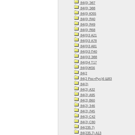
84(0) Э87
84(0) Э88
84(0) Ю55
84(0) Я40
84(0) Я49
84(0) Я68
84(0)3 А21
84(0)3 А78
84(0)3 А81
84(0)3 П40
84(0)3 Э88
84(0)4 Т17
84(0)Ж56
84(2
84(2 Рос=Рус)6 Ш83
84(2)
84(2) А32
84(2) А95
84(2) В60
84(2) З46
84(2) Л45
84(2) С42
84(2) С80
84(235.7)
84(235.7) А13