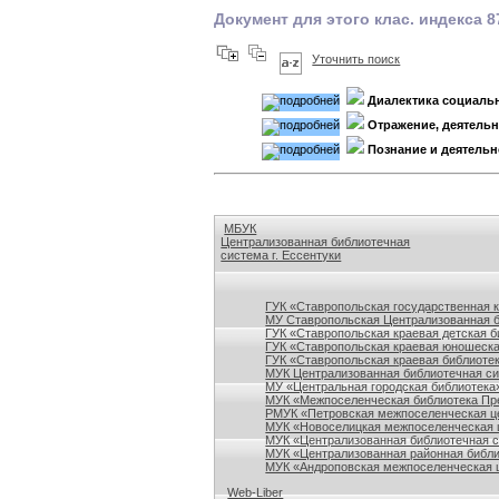
Документ для этого клас. индекса 8
Уточнить поиск
Диалектика социаль
Отражение, деятельн
Познание и деятельн
МБУК
Централизованная библиотечная
система г. Ессентуки
Ссылки на сайты библиотек Ставропольского кр
ГУК «Ставропольская государственная 
МУ Ставропольская Централизованная 
ГУК «Ставропольская краевая детская б
ГУК «Ставропольская краевая юношеска
ГУК «Ставропольская краевая библиотек
МУК Централизованная библиотечная сис
МУ «Центральная городская библиотека
МУК «Межпоселенческая библиотека Пре
РМУК «Петровская межпоселенческая ц
МУК «Новоселицкая межпоселенческая 
МУК «Централизованная библиотечная с
МУК «Централизованная районная библи
МУК «Андроповская межпоселенческая ц
Web-Liber