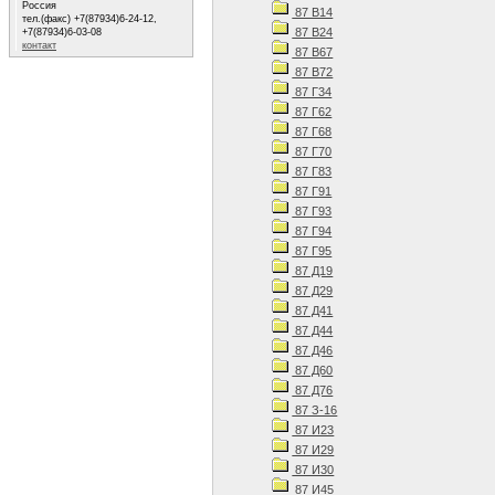
Россия
87 В14
тел.(факс) +7(87934)6-24-12,
87 В24
+7(87934)6-03-08
контакт
87 В67
87 В72
87 Г34
87 Г62
87 Г68
87 Г70
87 Г83
87 Г91
87 Г93
87 Г94
87 Г95
87 Д19
87 Д29
87 Д41
87 Д44
87 Д46
87 Д60
87 Д76
87 З-16
87 И23
87 И29
87 И30
87 И45