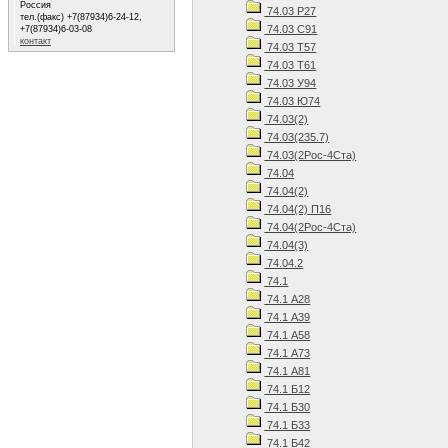
Россия
74.03 Р27
тел.(факс) +7(87934)6-24-12,
74.03 С91
+7(87934)6-03-08
контакт
74.03 Т57
74.03 Т61
74.03 У94
74.03 Ю74
74.03(2)
74.03(235.7)
74.03(2Рос-4Ста)
74.04
74.04(2)
74.04(2) П16
74.04(2Рос-4Ста)
74.04(3)
74.04.2
74.1
74.1 А28
74.1 А39
74.1 А58
74.1 А73
74.1 А81
74.1 Б12
74.1 Б30
74.1 Б33
74.1 Б42