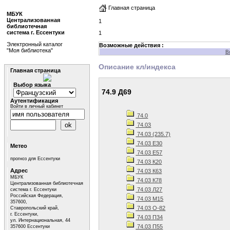
Главная страница
МБУК
Централизованная
1
библиотечная
система г. Ессентуки
1
Электронный каталог
Возможные действия :
"Моя библиотека"
В
Описание кл/индекса
Главная страница
Выбор языка
74.9 Д69
Аутентификация
Войти в личный кабинет
74.0
74.03
74.03 (235.7)
74.03 Е30
Метео
74.03 Е57
прогноз для Ессентуки
74.03 К20
Адрес
74.03 К63
МБУК
74.03 К78
Централизованная библиотечная
74.03 Л27
система г. Ессентуки
Российская Федерация,
74.03 М15
357600,
74.03 О-82
Ставропольский край,
г. Ессентуки,
74.03 П34
ул. Интернациональная, 44
74.03 П55
357600 Ессентуки