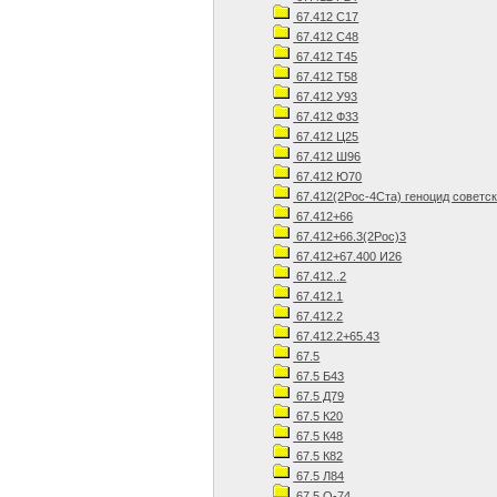
67.412 С17
67.412 С48
67.412 Т45
67.412 Т58
67.412 У93
67.412 Ф33
67.412 Ц25
67.412 Ш96
67.412 Ю70
67.412(2Рос-4Ста) геноцид советс
67.412+66
67.412+66.3(2Рос)3
67.412+67.400 И26
67.412..2
67.412.1
67.412.2
67.412.2+65.43
67.5
67.5 Б43
67.5 Д79
67.5 К20
67.5 К48
67.5 К82
67.5 Л84
67.5 О-74