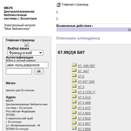
Главная страница
МБУК
Централизованная
1
библиотечная
система г. Ессентуки
1
Электронный каталог
Возможные действия :
"Моя библиотека"
В
Описание кл/индекса
Главная страница
Выбор языка
67.99(2)8 Б87
Аутентификация
Войти в личный кабинет
67. 408 Л87
67. А47
67.0
67.047 Э40
Метео
67.3
прогноз для Ессентуки
67.3 (235.7)
Адрес
67.3 А13
МБУК
67.3 А68
Централизованная библиотечная
67.3 А72
система г. Ессентуки
Российская Федерация,
67.3 Б83
357600,
67.3 В19
Ставропольский край,
г. Ессентуки,
67.3 В57
ул. Интернациональная, 44
67.3 В58
357600 Ессентуки