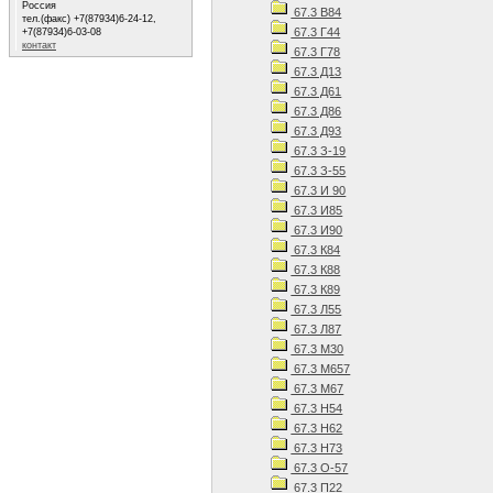
Россия
67.3 В84
тел.(факс) +7(87934)6-24-12,
67.3 Г44
+7(87934)6-03-08
контакт
67.3 Г78
67.3 Д13
67.3 Д61
67.3 Д86
67.3 Д93
67.3 З-19
67.3 З-55
67.3 И 90
67.3 И85
67.3 И90
67.3 К84
67.3 К88
67.3 К89
67.3 Л55
67.3 Л87
67.3 М30
67.3 М657
67.3 М67
67.3 Н54
67.3 Н62
67.3 Н73
67.3 О-57
67.3 П22