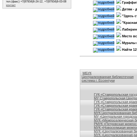
тел.(факс) +7(87934)6-24-12, +7(87934)6-03-08
Граффити
контакт
Детям - 
"Здесь с
"Красная
Лабирин
Место вс
Муралы 
Найти 1
МБУК
Централизованная библиотечная
система г. Ессентуки
Ссылки на сайты библиотек Ставро
ГУК «Ставропольская госу
МУ Ставропольская Центра
ГУК «Ставропольская краев
ГУК «Ставропольская крае
ГУК «Ставропольская краев
МУК Централизованная биб
МУ «Центральная городска
МУК «Межпоселенческая би
РМУК «Петровская межпосе
МУК «Новоселицкая межпос
МУК «Централизованная би
МУК «Централизованная ра