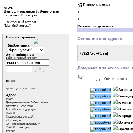
Главная страница
МБУК
Централизованная библиотечная
1
система г. Ессентуки
1
Электронный каталог
"Моя библиотека"
Возможные действия :
Главная страница
Описание кл/индекса
Выбор языка
77(2Рос-4Ста)
Аутентификация
Войти в личный кабинет
Документ для этого клас. 
Уточнить поиск
Метео
прогноз для Ессентуки
Артисти
Адрес
Благода
МБУК
Централизованная библиотечная
В Ессен
система г. Ессентуки
В парк -
Российская Федерация,
357600,
В Предг
Ставропольский край,
г. Ессентуки,
Во имя м
ул. Интернациональная, 44
357600 Ессентуки
Время н
Россия