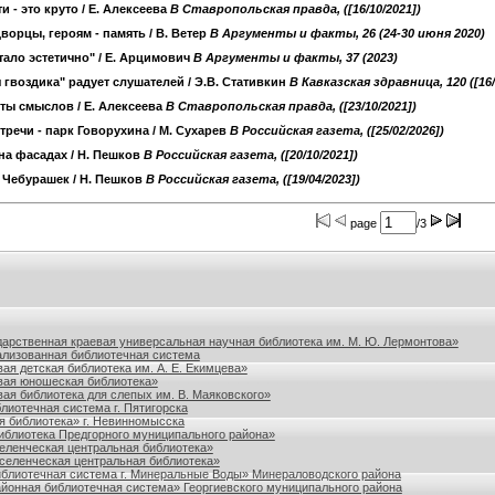
 - это круто
/ Е. Алексеева
B Ставропольская правда, ([16/10/2021])
дворцы, героям - память
/ В. Ветер
B Аргументы и факты, 26 (24-30 июня 2020)
тало эстетично"
/ Е. Арцимович
B Аргументы и факты, 37 (2023)
 гвоздика" радует слушателей
/ Э.В. Стативкин
B Кавказская здравница, 120 ([16/
ты смыслов
/ Е. Алексеева
B Ставропольская правда, ([23/10/2021])
тречи - парк Говорухина
/ М. Сухарев
B Российская газета, ([25/02/2026])
на фасадах
/ Н. Пешков
B Российская газета, ([20/10/2021])
2 Чебурашек
/ Н. Пешков
B Российская газета, ([19/04/2023])
page
/3
польского края
дарственная краевая универсальная научная библиотека им. М. Ю. Лермонтова»
лизованная библиотечная система
ая детская библиотека им. А. Е. Екимцева»
вая юношеская библиотека»
ая библиотека для слепых им. В. Маяковского»
лиотечная система г. Пятигорска
я библиотека» г. Невинномысска
блиотека Предгорного муниципального района»
ленческая центральная библиотека»
еленческая центральная библиотека»
блиотечная система г. Минеральные Воды» Минераловодского района
йонная библиотечная система» Георгиевского муниципального района