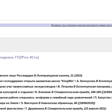
Возврат на страницу поиска просмотр новых пост
индекса 77(2Рос-4Ста)
ческое лицо Росгвардии
B Литературная газета, 21 (2023)
ря господдержке открыта шахматная школа "KingWin"
/ А. Белоусова
B Ессентукс
туках учат православных экскурсоводов
/ В. Петрова
B Ессентукская панорама, ([
 за культурой и отдыхом
/ Н. Близнюк
B Ставропольская правда, 168-169 ([11/09/2
орном районе открылись экоферма и семейный парк развлечений
/ П. Капустин
ира на Земле
/ Э. Викторов
B Кавказская здравница, 66 ([18/06/2015])
овой фантастики
/ Т. Дружинина
B Ставропольская правда, (23 апреля 2021)