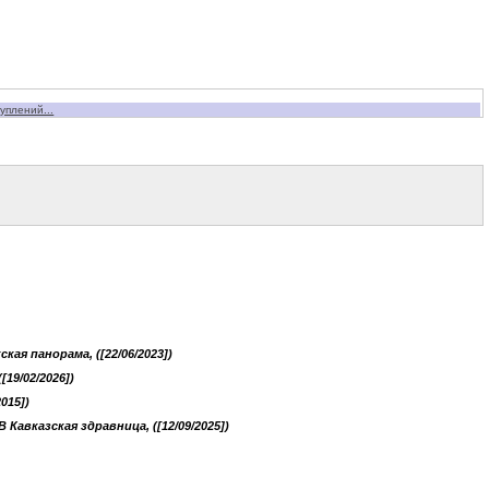
уплений...
кая панорама, ([22/06/2023])
19/02/2026])
015])
B Кавказская здравница, ([12/09/2025])