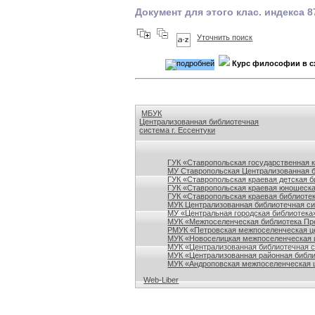
Документ для этого клас. индекса 8
Уточнить поиск
Курс философии в с
МБУК
Централизованная библиотечная
система г. Ессентуки
Ссылки на сайты библиотек Ставропольского кр
ГУК «Ставропольская государственная 
МУ Ставропольская Централизованная 
ГУК «Ставропольская краевая детская б
ГУК «Ставропольская краевая юношеска
ГУК «Ставропольская краевая библиотек
МУК Централизованная библиотечная сис
МУ «Центральная городская библиотека
МУК «Межпоселенческая библиотека Пре
РМУК «Петровская межпоселенческая ц
МУК «Новоселицкая межпоселенческая 
МУК «Централизованная библиотечная с
МУК «Централизованная районная библи
МУК «Андроповская межпоселенческая ц
Web-Liber