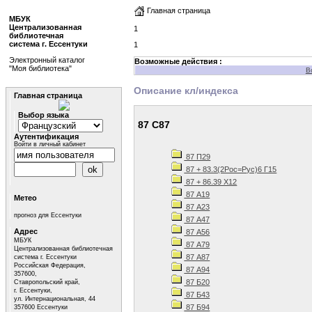
Главная страница
МБУК
Централизованная
1
библиотечная
система г. Ессентуки
1
Электронный каталог
Возможные действия :
"Моя библиотека"
В
Описание кл/индекса
Главная страница
Выбор языка
87 С87
Аутентификация
Войти в личный кабинет
87 П29
87 + 83.3(2Рос=Рус)6 Г15
87 + 86.39 Х12
87 А19
Метео
87 А23
прогноз для Ессентуки
87 А47
Адрес
87 А56
МБУК
87 А79
Централизованная библиотечная
87 А87
система г. Ессентуки
Российская Федерация,
87 А94
357600,
87 Б20
Ставропольский край,
г. Ессентуки,
87 Б43
ул. Интернациональная, 44
87 Б94
357600 Ессентуки