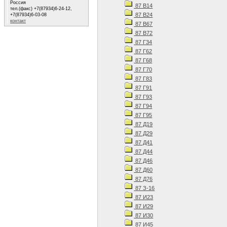
Россия
87 В14
тел.(факс) +7(87934)6-24-12,
87 В24
+7(87934)6-03-08
контакт
87 В67
87 В72
87 Г34
87 Г62
87 Г68
87 Г70
87 Г83
87 Г91
87 Г93
87 Г94
87 Г95
87 Д19
87 Д29
87 Д41
87 Д44
87 Д46
87 Д60
87 Д76
87 З-16
87 И23
87 И29
87 И30
87 И45