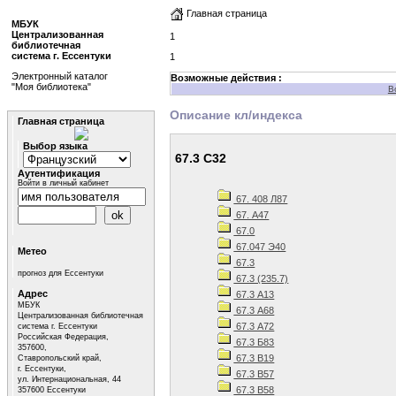
Главная страница
МБУК
Централизованная
1
библиотечная
система г. Ессентуки
1
Электронный каталог
Возможные действия :
"Моя библиотека"
В
Описание кл/индекса
Главная страница
Выбор языка
67.3 С32
Аутентификация
Войти в личный кабинет
67. 408 Л87
67. А47
67.0
67.047 Э40
Метео
67.3
прогноз для Ессентуки
67.3 (235.7)
Адрес
67.3 А13
МБУК
67.3 А68
Централизованная библиотечная
67.3 А72
система г. Ессентуки
Российская Федерация,
67.3 Б83
357600,
67.3 В19
Ставропольский край,
г. Ессентуки,
67.3 В57
ул. Интернациональная, 44
67.3 В58
357600 Ессентуки