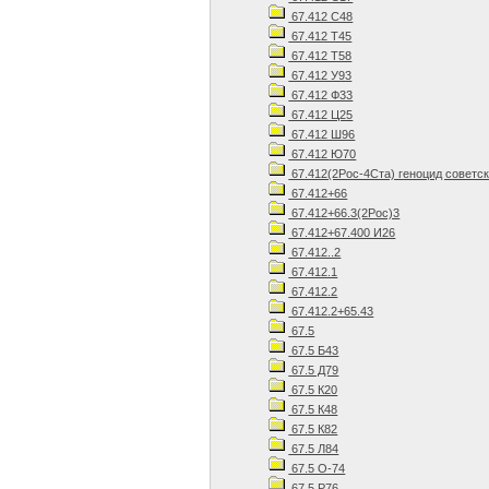
67.412 С48
67.412 Т45
67.412 Т58
67.412 У93
67.412 Ф33
67.412 Ц25
67.412 Ш96
67.412 Ю70
67.412(2Рос-4Ста) геноцид советс
67.412+66
67.412+66.3(2Рос)3
67.412+67.400 И26
67.412..2
67.412.1
67.412.2
67.412.2+65.43
67.5
67.5 Б43
67.5 Д79
67.5 К20
67.5 К48
67.5 К82
67.5 Л84
67.5 О-74
67.5 Р76