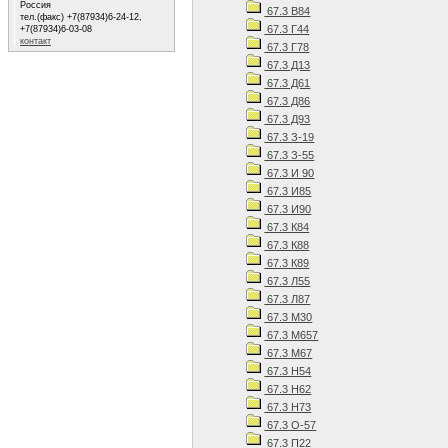
Россия
67.3 В84
тел.(факс) +7(87934)6-24-12,
67.3 Г44
+7(87934)6-03-08
контакт
67.3 Г78
67.3 Д13
67.3 Д61
67.3 Д86
67.3 Д93
67.3 З-19
67.3 З-55
67.3 И 90
67.3 И85
67.3 И90
67.3 К84
67.3 К88
67.3 К89
67.3 Л55
67.3 Л87
67.3 М30
67.3 М657
67.3 М67
67.3 Н54
67.3 Н62
67.3 Н73
67.3 О-57
67.3 П22