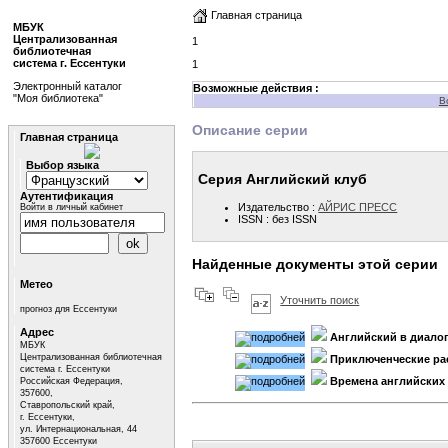
Главная страница
МБУК
Централизованная
1
библиотечная
система г. Ессентуки
1
Электронный каталог
Возможные действия :
"Моя библиотека"
В
Описание серии
Главная страница
Выбор языка
Серия Английский клуб
Аутентификация
Издательство :
АЙРИС ПРЕСС
Войти в личный кабинет
ISSN : без ISSN
Найденные документы этой серии
Метео
Уточнить поиск
прогноз для Ессентуки
Адрес
Английский в диало
МБУК
Централизованная библиотечная
Приключенческие ра
система г. Ессентуки
Времена английских 
Российская Федерация,
357600,
Ставропольский край,
г. Ессентуки,
ул. Интернациональная, 44
357600 Ессентуки