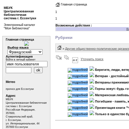
Главная страница
МБУК
Централизованная
1
библиотечная
система г. Ессентуки
1
Электронный каталог
Возможные действия :
"Моя библиотека"
В
Рубрики
Главная страница
Выбор языка
>
Другие общественно-политические организ
Аутентификация
Уточнить поиск
Войти в личный кабинет
Берегите, люди, вет
Ветеран - достойный
Метео
Ветераны принимаю
Горны зовут: будь г
прогноз для Ессентуки
Материнская любовь
Адрес
МБУК
Погибшим - память, 
Централизованная библиотечная
система г. Ессентуки
Презентация книги "
Российская Федерация,
357600,
Только в единстве бу
Ставропольский край,
г. Ессентуки,
ул. Интернациональная, 44
357600 Ессентуки