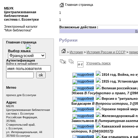
Главная страница
МБУК
Централизованная
1
библиотечная
система г. Ессентуки
1
Электронный каталог
Возможные действия :
"Моя библиотека"
В
Рубрики
Главная страница
Выбор языка
>
История
>
История России и СССР
>
перио
Аутентификация
Уточнить поиск
Войти в личный кабинет
1914 год. Война, но
1915 год. Установлд
Метео
Великая российская 
Эбзеев
B Государство и право, 7 ([09/0
прогноз для Ессентуки
Версия о "ритуально
Адрес
Багдасарян
B Вопросы истории, 3 ([05
МБУК
Героини первой мир
Централизованная библиотечная
система г. Ессентуки
Железнодорожный пр
Российская Федерация,
Замостьянов
B Литературная газета, 
357600,
Ставропольский край,
Кавказский военно-и
г. Ессентуки,
истории, 9 ([04/10/2017])
ул. Интернациональная, 44
357600 Ессентуки
Как отдыхалось и ра