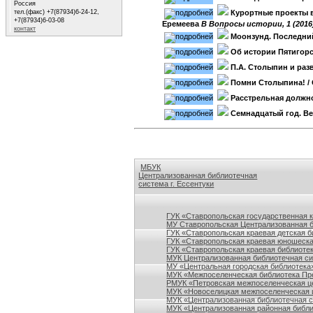
Россия
тел.(факс) +7(87934)6-24-12,
Курортные проекты в
+7(87934)6-03-08
Еремеева
B Вопросы истории, 1 (2016
контакт
Моонзунд. Последни
Об истории Пятигорс
П.А. Столыпин и раз
Помни Столыпина!
/
Расстрельная должно
Семнадцатый год. Ве
МБУК
Централизованная библиотечная
система г. Ессентуки
Ссылки на сайты библиотек Ставропольского кр
ГУК «Ставропольская государственная 
МУ Ставропольская Централизованная 
ГУК «Ставропольская краевая детская б
ГУК «Ставропольская краевая юношеска
ГУК «Ставропольская краевая библиотек
МУК Централизованная библиотечная сис
МУ «Центральная городская библиотека
МУК «Межпоселенческая библиотека Пре
РМУК «Петровская межпоселенческая ц
МУК «Новоселицкая межпоселенческая 
МУК «Централизованная библиотечная с
МУК «Централизованная районная библи