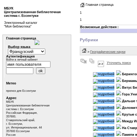
Главная страница
МБУК
Централизованная библиотечная
1
система г. Ессентуки
1
Электронный каталог
"Моя библиотека"
Возможные действия :
Главная страница
Рубрики
Выбор языка
>
Географические науки
Аутентификация
Войти в личный кабинет
Уточнить поиск
Беринго
Бермамы
Метео
Витус Бе
прогноз для Ессентуки
Гора Уни
Адрес
Дальше 
МБУК
Централизованная библиотечная
Доломит
система г. Ессентуки
Российская Федерация,
Крутые 
357600,
Ставропольский край,
Между И
г. Ессентуки,
ул. Интернациональная, 44
На Ставр
357600 Ессентуки
Памяти 
Россия