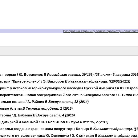
Возврат на страницу поиска просмотр новых пост
в прорыв
/ Ю. Борисенок
B Российская газета, 29(166) (28 июля - 3 августа 2016
т, или "Кривое колено"
/ Э. Викторов
B Кавказская здравница, ([29/05/2021])
ринг: у истоков историко-культурного наследия Русской Америки
/ А.Ю. Петро
верситетская - новая географический объект на Северном Кавказе
/ Т. Тимко
B 
только вплавь
/ А. Райнис
B Вокруг света, 12 (2014)
овые Альпы
B Техника молодежи, 2 (2016)
стволы
/ Д. Бабаева
B Вокруг света, 4 (2015)
ндигиркой и Колымой
/ Ю. Емельянов
B Наука и жизнь, 2 (2017)
ополье создана охранная зона вокруг горы Кольцо
B Кавказская здравница, ([1
великого путешественника Ю. Сенкевича
/ Э. Стативкин
B Кавказская здравница, 2