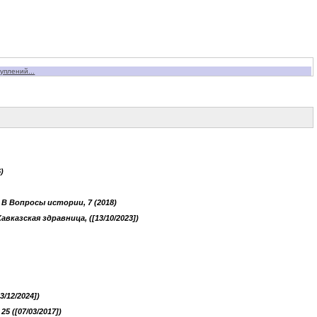
уплений...
)
в
B Вопросы истории, 7 (2018)
Кавказская здравница, ([13/10/2023])
3/12/2024])
5 ([07/03/2017])