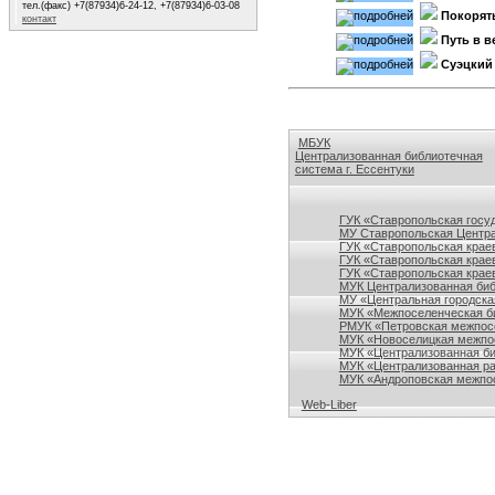
тел.(факс) +7(87934)6-24-12, +7(87934)6-03-08
Покорят
контакт
Путь в 
Суэцкий
МБУК
Централизованная библиотечная
система г. Ессентуки
Ссылки на сайты библиотек Ставро
ГУК «Ставропольская госу
МУ Ставропольская Центра
ГУК «Ставропольская краев
ГУК «Ставропольская крае
ГУК «Ставропольская краев
МУК Централизованная биб
МУ «Центральная городска
МУК «Межпоселенческая би
РМУК «Петровская межпосе
МУК «Новоселицкая межпос
МУК «Централизованная би
МУК «Централизованная ра
МУК «Андроповская межпос
Web-Liber