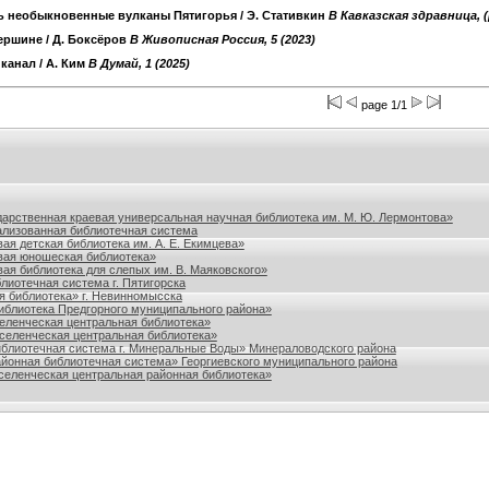
ь необыкновенные вулканы Пятигорья
/ Э. Стативкин
B Кавказская здравница, ([
вершине
/ Д. Боксёров
B Живописная Россия, 5 (2023)
 канал
/ А. Ким
B Думай, 1 (2025)
page 1/1
польского края
дарственная краевая универсальная научная библиотека им. М. Ю. Лермонтова»
лизованная библиотечная система
ая детская библиотека им. А. Е. Екимцева»
вая юношеская библиотека»
ая библиотека для слепых им. В. Маяковского»
лиотечная система г. Пятигорска
я библиотека» г. Невинномысска
блиотека Предгорного муниципального района»
ленческая центральная библиотека»
еленческая центральная библиотека»
блиотечная система г. Минеральные Воды» Минераловодского района
йонная библиотечная система» Георгиевского муниципального района
еленческая центральная районная библиотека»