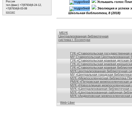
Россия
Услышать голос Пла
тел.(факс) +7(87934)6-24-12,
Эволюция и успехи э
+7(87934)6-03-08
контакт
Школьная библиотека, 8 (2018)
МБУК
Централизованная библиотечная
система г. Ессентуки
Ссылки на сайты библиотек Ставропольского кр
ГУК «Ставропольская государственная 
МУ Ставропольская Централизованная 
ГУК «Ставропольская краевая детская б
ГУК «Ставропольская краевая юношеска
ГУК «Ставропольская краевая библиотек
МУК Централизованная библиотечная сис
МУ «Центральная городская библиотека
МУК «Межпоселенческая библиотека Пре
РМУК «Петровская межпоселенческая ц
МУК «Новоселицкая межпоселенческая 
МУК «Централизованная библиотечная с
МУК «Централизованная районная библи
МУК «Андроповская межпоселенческая ц
Web-Liber