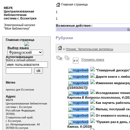
Главная страница
МБУК
Централизованная
1
библиотечная
система г. Ессентуки
1
Электронный каталог
Возможные действия :
"Моя библиотека"
В
Рубрики
Главная страница
Выбор языка
>
Чтение. Читательские интересы
Аутентификация
Уточнить поиск
Войти в личный кабинет
"Гламурный дискурс"
Дарите книги с люб
Метео
Изменение медиасре
([15/03/2017])
прогноз для Ессентуки
Исследование чтения
Адрес
Карпова
B Вопросы психологии, 4 (20
МБУК
Как научить работать
Централизованная библиотечная
система г. Ессентуки
Малыш, послушай сказ
Российская Федерация,
357600,
От книжного колеса 
Ставропольский край,
г. Ессентуки,
"Пушкин раз в день, 
ул. Интернациональная, 44
Кавказ, 6 (2019)
357600 Ессентуки