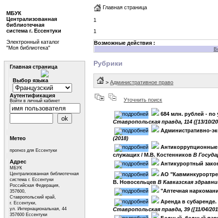
Главная страница
МБУК
Централизованная
1
библиотечная
система г. Ессентуки
1
Электронный каталог
Возможные действия :
"Моя библиотека"
В
Рубрики
Главная страница
Выбор языка
>
Административное право
Аутентификация
Уточнить поиск
Войти в личный кабинет
684 млн. рублей - п
Ставропольская правда, 114 ([13/10/20
Административно-эк
Метео
(2018)
Антикоррупционные 
прогноз для Ессентуки
служащих
/ М.В. Костенников
B Госуда
Адрес
Антикурортный зако
МБУК
Централизованная библиотечная
АО "Кавминкурортре
система г. Ессентуки
В. Новосельцев
B Кавказская здравница
Российская Федерация,
"Аптечная наркоман
357600,
Ставропольский край,
Аренда в субаренде.
г. Ессентуки,
ул. Интернациональная, 44
Ставропольская правда, 39 ([11/04/201
357600 Ессентуки