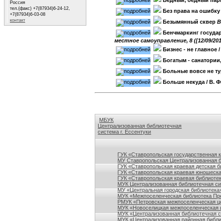
Бедный, бедный пар
Россия
тел.(факс) +7(87934)6-24-12,
Без права на ошибку
+7(87934)6-03-08
контакт
Безымянный сквер
B
Бенчмаркинг госуда
местное самоуправление, 8 ([12/09/201
Бизнес - не главное
/
Богатым - санатории,
Больные вовсе не т
Больше некуда
/ В. 
МБУК
Централизованная библиотечная
система г. Ессентуки
Ссылки на сайты библиотек Ставропольского кр
ГУК «Ставропольская государственная 
МУ Ставропольская Централизованная 
ГУК «Ставропольская краевая детская б
ГУК «Ставропольская краевая юношеска
ГУК «Ставропольская краевая библиотек
МУК Централизованная библиотечная сис
МУ «Центральная городская библиотека
МУК «Межпоселенческая библиотека Пре
РМУК «Петровская межпоселенческая ц
МУК «Новоселицкая межпоселенческая 
МУК «Централизованная библиотечная с
МУК «Централизованная районная библи