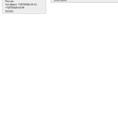
Россия
тел.(факс) +7(87934)6-24-12,
+7(87934)6-03-08
контакт