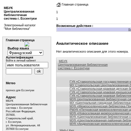
Главная страница
МБУК
Централизованная
1
библиотечная
система г. Ессентуки
1
Электронный каталог
Возможные действия :
"Моя библиотека"
В
Главная страница
Аналитическое описание
Выбор языка
Нет аналитического описания для этого номера.
Аутентификация
Войти в личный кабинет
МБУК
Централизованная библиотечная
система г. Ессентуки
Ссылки на сайты библиотек Ставропольского кр
ГУК «Ставропольская государственная 
Метео
МУ Ставропольская Централизованная 
ГУК «Ставропольская краевая детская б
прогноз для Ессентуки
ГУК «Ставропольская краевая юношеска
ГУК «Ставропольская краевая библиотек
Адрес
МУК Централизованная библиотечная сис
МБУК
МУ «Центральная городская библиотека
Централизованная библиотечная
МУК «Межпоселенческая библиотека Пре
система г. Ессентуки
РМУК «Петровская межпоселенческая ц
Российская Федерация,
МУК «Новоселицкая межпоселенческая 
357600,
МУК «Централизованная библиотечная с
Ставропольский край,
МУК «Централизованная районная библи
г. Ессентуки,
МУК «Андроповская межпоселенческая ц
ул. Интернациональная, 44
357600 Ессентуки
Web-Liber