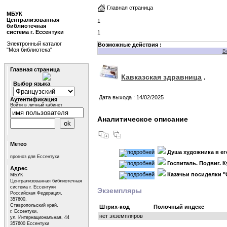
Главная страница
МБУК
Централизованная
1
библиотечная
система г. Ессентуки
1
Электронный каталог
Возможные действия :
"Моя библиотека"
В
Главная страница
Кавказская здравница
.
Выбор языка
Дата выхода : 14/02/2025
Аутентификация
Войти в личный кабинет
Аналитическое описание
Метео
Душа художника в ег
прогноз для Ессентуки
Госпиталь. Подвиг. 
Адрес
Казачьи посиделки "
МБУК
Централизованная библиотечная
система г. Ессентуки
Экземпляры
Российская Федерация,
357600,
Ставропольский край,
Штрих-код
Полочный индекс
г. Ессентуки,
нет экземпляров
ул. Интернациональная, 44
357600 Ессентуки