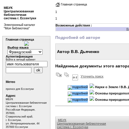
Главная страница
МБУК
Централизованная
1
библиотечная
система г. Ессентуки
1
Электронный каталог
Возможные действия :
"Моя библиотека"
В
Подробней об авторе
Главная страница
Выбор языка
Автор В.В. Дьяченко
Аутентификация
Войти в личный кабинет
Найденные документы этого автор
Уточнить поиск
Метео
Науки о Земле
/ В.В.
прогноз для Ессентуки
Основы природопол
Адрес
МБУК
Основы природопол
Централизованная библиотечная
система г. Ессентуки
Российская Федерация,
357600,
Ставропольский край,
МБУК
г. Ессентуки,
Централизованная библиотечная
ул. Интернациональная, 44
система г. Ессентуки
357600 Ессентуки